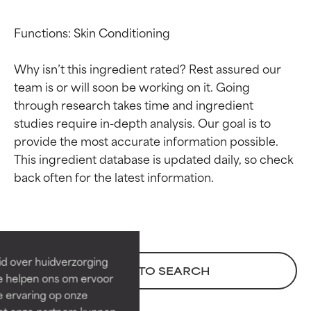
Functions: Skin Conditioning

Why isn’t this ingredient rated? Rest assured our 
team is or will soon be working on it. Going 
through research takes time and ingredient 
studies require in-depth analysis. Our goal is to 
provide the most accurate information possible. 
This ingredient database is updated daily, so check 
Beoordelingen van
Beoordelingen van
ingrediënten
ingrediënten
BESTE
BESTE
Bewezen en ondersteund door
Bewezen en ondersteund door
id over huidverzorging
BACK TO SEARCH
onafhankelijk onderzoek.
onafhankelijk onderzoek.
Ze helpen ons om ervoor
Uitstekend actief ingrediënt
Uitstekend actief ingrediënt
e ervaring op onze
voor de meeste huidtypen of
voor de meeste huidtypen of
et onze partners kunnen