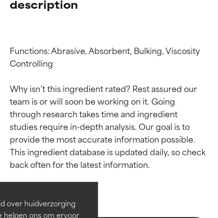
description
Functions: Abrasive, Absorbent, Bulking, Viscosity 
Controlling

Why isn’t this ingredient rated? Rest assured our 
team is or will soon be working on it. Going 
through research takes time and ingredient 
studies require in-depth analysis. Our goal is to 
provide the most accurate information possible. 
Beoordelingen van
Beoordelingen van
This ingredient database is updated daily, so check 
ingrediënten
ingrediënten
BESTE
BESTE
Bewezen en ondersteund door
Bewezen en ondersteund door
id over huidverzorging
onafhankelijk onderzoek.
onafhankelijk onderzoek.
Ze helpen ons om ervoor