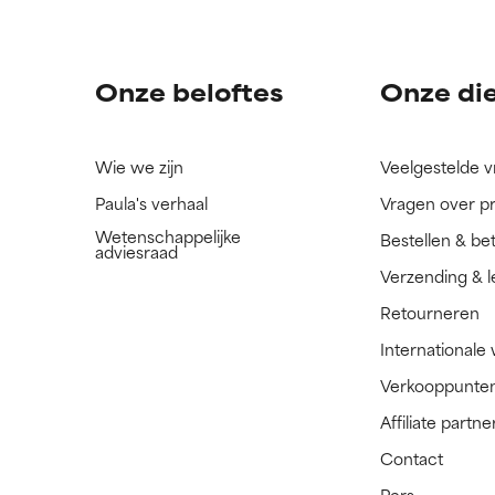
ingrediënt nog niet beoordeeld omdat we het onderzoek ernaar 
ingrediënt nog niet beoordeeld omdat we het onderzoek ernaar 
n.
n.
Onze beloftes
Onze di
Wie we zijn
Veelgestelde 
Paula's verhaal
Vragen over p
Wetenschappelijke
Bestellen & be
adviesraad
Verzending & l
Retourneren
Internationale
Verkooppunte
Affiliate part
Contact
Pers