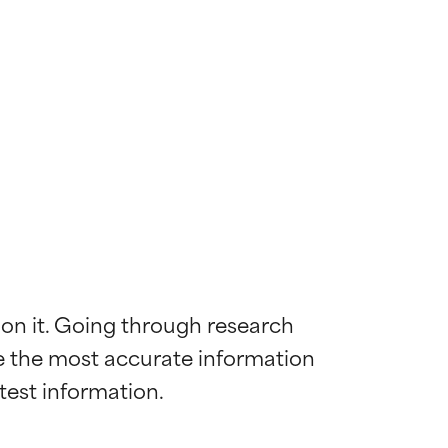
 on it. Going through research 
de the most accurate information 
diënt voor de
diënt voor de