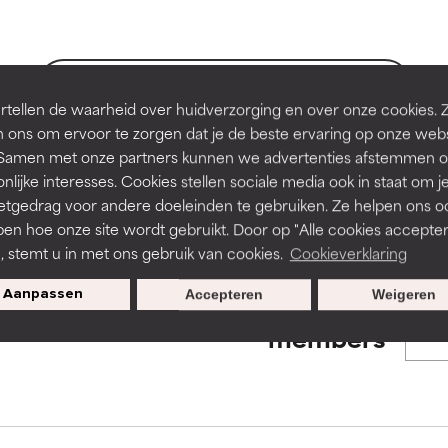
en of huidproblemen.
en of huidproblemen.
de textuur, stabiliteit of doordringbaarheid van een formule te 
de textuur, stabiliteit of doordringbaarheid van een formule te 
BACK TO SEARCH
tellen de waarheid over huidverzorging en over onze cookies. 
D
D
 ons om ervoor te zorgen dat je de beste ervaring op onze web
irriterend maar kan esthetische, stabiliteits- of andere problem
irriterend maar kan esthetische, stabiliteits- of andere problem
t. Samen met onze partners kunnen we advertenties afstemmen o
eperken.
eperken.
nlijke interesses. Cookies stellen sociale media ook in staat om j
s used to assess ingredients in this dictionary. Regulations regar
etgedrag voor andere doeleinden te gebruiken. Ze helpen ons o
pen hoe onze site wordt gebruikt. Door op "Alle cookies accepter
n, stemt u in met ons gebruik van cookies.
Cookieverklaring
tatie is aanwezig. Het risico wordt vergroot als het gecombineer
tatie is aanwezig. Het risico wordt vergroot als het gecombineer
tische ingrediënten.
tische ingrediënten.
Aanpassen
Accepteren
Weigeren
Exclusieve aanbiedingen voor
members
ntsteking, droogheid, enz. veroorzaken. Kan in sommige gevallen 
ntsteking, droogheid, enz. veroorzaken. Kan in sommige gevallen 
ver het algemeen is bewezen dat het meer kwaad dan goed doet
ver het algemeen is bewezen dat het meer kwaad dan goed doet
ORDELING
ORDELING