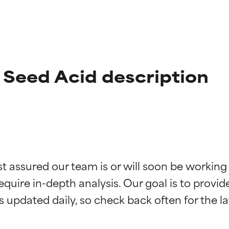
 Seed Acid description
st assured our team is or will soon be working
ingen van ingrediënten
ingen van ingrediënten
equire in-depth analysis. Our goal is to provi
rsteund door onafhankelijk onderzoek. Uitstekend actief ingre
rsteund door onafhankelijk onderzoek. Uitstekend actief ingre