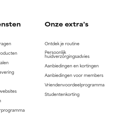
nog niet
nog niet
ensten
Onze extra's
vragen
Ontdek je routine
Persoonlijk
roducten
huidverzorgingsadvies
talen
Aanbiedingen en kortingen
evering
Aanbiedingen voor members
Vriendenvoordeelprogramma
 websites
Studentenkorting
n
nerprogramma