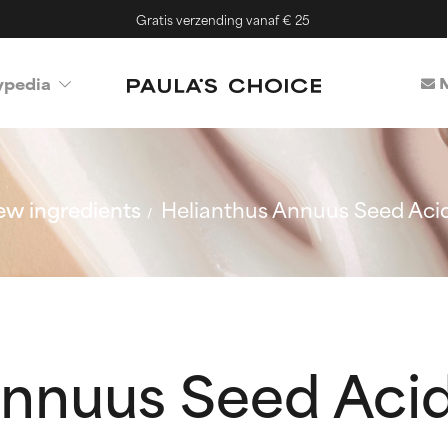
Gratis verzending vanaf € 25
M
ypedia
w ingredients
Helianthus Annuus Seed Aci
Annuus Seed Aci