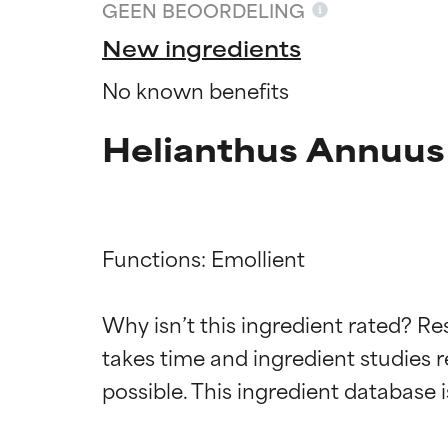
GEEN BEOORDELING
New ingredients
No known benefits
Helianthus Annuus
Functions: Emollient

Why isn’t this ingredient rated? Re
Beoordel
Beoordel
takes time and ingredient studies r
BESTE
BESTE
Bewezen en onde
Bewezen en onde