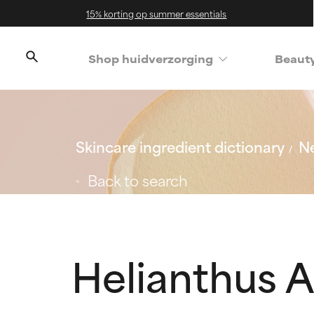
15% korting op summer essentials
Shop huidverzorging
Beaut
Skincare ingredient dictionary
Ne
Back to search
Helianthus 