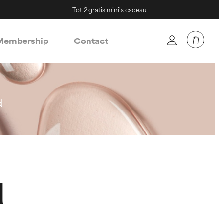
Tot 2 gratis mini's cadeau
embership
Contact
d
d