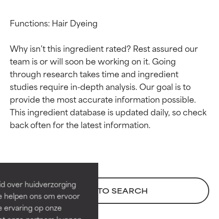
Functions: Hair Dyeing

Why isn’t this ingredient rated? Rest assured our 
team is or will soon be working on it. Going 
through research takes time and ingredient 
studies require in-depth analysis. Our goal is to 
provide the most accurate information possible. 
This ingredient database is updated daily, so check 
Beoordelingen van
Beoordelingen van
ingrediënten
ingrediënten
BESTE
BESTE
Bewezen en ondersteund door
Bewezen en ondersteund door
id over huidverzorging
BACK TO SEARCH
onafhankelijk onderzoek.
onafhankelijk onderzoek.
Ze helpen ons om ervoor
Uitstekend actief ingrediënt
Uitstekend actief ingrediënt
e ervaring op onze
voor de meeste huidtypen of
voor de meeste huidtypen of
et onze partners kunnen