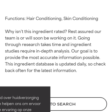
Functions: Hair Conditioning, Skin Conditioning

Why isn’t this ingredient rated? Rest assured our 
team is or will soon be working on it. Going 
through research takes time and ingredient 
studies require in-depth analysis. Our goal is to 
provide the most accurate information possible. 
This ingredient database is updated daily, so check 
Beoordelingen van
Beoordelingen van
ingrediënten
ingrediënten
BESTE
BESTE
Bewezen en ondersteund door
Bewezen en ondersteund door
id over huidverzorging
onafhankelijk onderzoek.
onafhankelijk onderzoek.
Ze helpen ons om ervoor
BACK TO SEARCH
Uitstekend actief ingrediënt
Uitstekend actief ingrediënt
e ervaring op onze