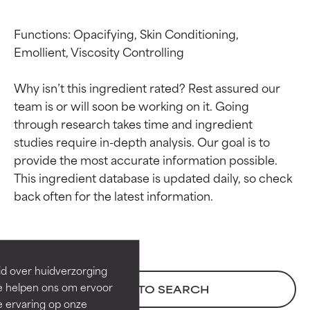
Functions: Opacifying, Skin Conditioning, 
Emollient, Viscosity Controlling

Why isn’t this ingredient rated? Rest assured our 
team is or will soon be working on it. Going 
through research takes time and ingredient 
studies require in-depth analysis. Our goal is to 
provide the most accurate information possible. 
This ingredient database is updated daily, so check 
Beoordelingen van
Beoordelingen van
ingrediënten
ingrediënten
BESTE
BESTE
Bewezen en ondersteund door
Bewezen en ondersteund door
id over huidverzorging
onafhankelijk onderzoek.
onafhankelijk onderzoek.
Ze helpen ons om ervoor
BACK TO SEARCH
Uitstekend actief ingrediënt
Uitstekend actief ingrediënt
e ervaring op onze