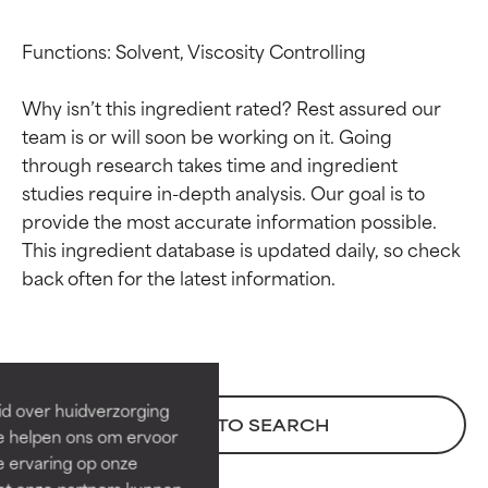
Functions: Solvent, Viscosity Controlling

Why isn’t this ingredient rated? Rest assured our 
team is or will soon be working on it. Going 
through research takes time and ingredient 
studies require in-depth analysis. Our goal is to 
provide the most accurate information possible. 
This ingredient database is updated daily, so check 
Beoordelingen van
Beoordelingen van
ingrediënten
ingrediënten
BESTE
BESTE
Bewezen en ondersteund door
Bewezen en ondersteund door
id over huidverzorging
BACK TO SEARCH
onafhankelijk onderzoek.
onafhankelijk onderzoek.
Ze helpen ons om ervoor
Uitstekend actief ingrediënt
Uitstekend actief ingrediënt
e ervaring op onze
voor de meeste huidtypen of
voor de meeste huidtypen of
et onze partners kunnen