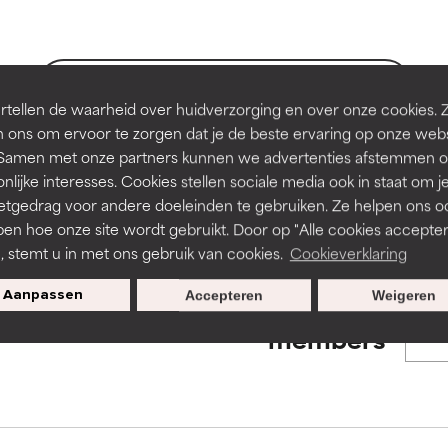
en of huidproblemen.
en of huidproblemen.
de textuur, stabiliteit of doordringbaarheid van een formule te 
de textuur, stabiliteit of doordringbaarheid van een formule te 
BACK TO SEARCH
tellen de waarheid over huidverzorging en over onze cookies. 
D
D
 ons om ervoor te zorgen dat je de beste ervaring op onze web
irriterend maar kan esthetische, stabiliteits- of andere problem
irriterend maar kan esthetische, stabiliteits- of andere problem
t. Samen met onze partners kunnen we advertenties afstemmen o
eperken.
eperken.
nlijke interesses. Cookies stellen sociale media ook in staat om j
s used to assess ingredients in this dictionary. Regulations regar
etgedrag voor andere doeleinden te gebruiken. Ze helpen ons o
pen hoe onze site wordt gebruikt. Door op "Alle cookies accepter
n, stemt u in met ons gebruik van cookies.
Cookieverklaring
tatie is aanwezig. Het risico wordt vergroot als het gecombineer
tatie is aanwezig. Het risico wordt vergroot als het gecombineer
tische ingrediënten.
tische ingrediënten.
Aanpassen
Accepteren
Weigeren
Exclusieve aanbiedingen voor
members
ntsteking, droogheid, enz. veroorzaken. Kan in sommige gevallen 
ntsteking, droogheid, enz. veroorzaken. Kan in sommige gevallen 
ver het algemeen is bewezen dat het meer kwaad dan goed doet
ver het algemeen is bewezen dat het meer kwaad dan goed doet
ORDELING
ORDELING