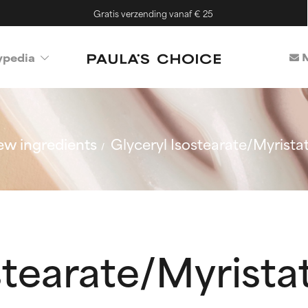
Gratis verzending vanaf € 25
M
ypedia
w ingredients
Glyceryl Isostearate/Myrista
stearate/Myrista