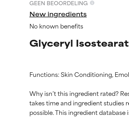
GEEN BEOORDELING
New ingredients
No known benefits
Glyceryl Isosteara
Functions: Skin Conditioning, Emoll
Why isn’t this ingredient rated? Re
Beoordel
Beoordel
takes time and ingredient studies r
BESTE
BESTE
Bewezen en onde
Bewezen en onde