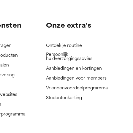
nog niet
nog niet
ensten
Onze extra's
vragen
Ontdek je routine
Persoonlijk
roducten
huidverzorgingsadvies
talen
Aanbiedingen en kortingen
evering
Aanbiedingen voor members
Vriendenvoordeelprogramma
 websites
Studentenkorting
n
nerprogramma