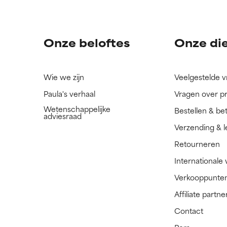
ingrediënt nog niet beoordeeld omdat we het onderzoek ernaar 
ingrediënt nog niet beoordeeld omdat we het onderzoek ernaar 
n.
n.
Onze beloftes
Onze di
Wie we zijn
Veelgestelde 
Paula's verhaal
Vragen over p
Wetenschappelijke
Bestellen & be
adviesraad
Verzending & l
Retourneren
Internationale
Verkooppunte
Affiliate part
Contact