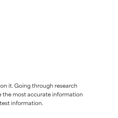
 on it. Going through research 
de the most accurate information 
diënt voor de
diënt voor de