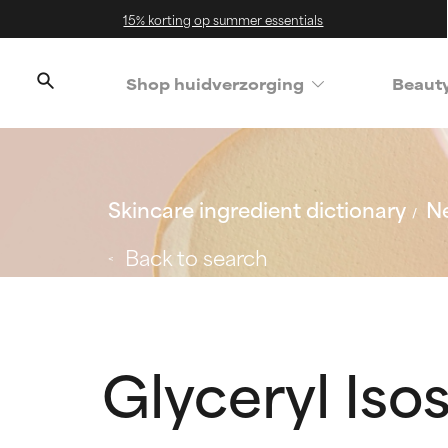
15% korting op summer essentials
Shop huidverzorging
Beaut
Skincare ingredient dictionary
Ne
Back to search
Glyceryl Iso