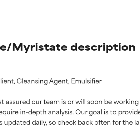
te/Myristate description
ient, Cleansing Agent, Emulsifier

st assured our team is or will soon be working
ingen van ingrediënten
ingen van ingrediënten
equire in-depth analysis. Our goal is to provi
rsteund door onafhankelijk onderzoek. Uitstekend actief ingre
rsteund door onafhankelijk onderzoek. Uitstekend actief ingre