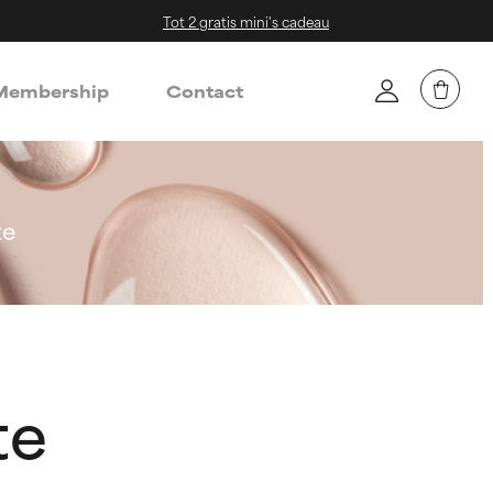
Tot 2 gratis mini's cadeau
embership
Contact
te
te