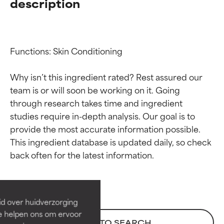
description
Functions: Skin Conditioning

Why isn’t this ingredient rated? Rest assured our 
team is or will soon be working on it. Going 
through research takes time and ingredient 
studies require in-depth analysis. Our goal is to 
provide the most accurate information possible. 
Beoordelingen van
Beoordelingen van
This ingredient database is updated daily, so check 
ingrediënten
ingrediënten
BESTE
BESTE
Bewezen en ondersteund door
Bewezen en ondersteund door
id over huidverzorging
onafhankelijk onderzoek.
onafhankelijk onderzoek.
Ze helpen ons om ervoor
Uitstekend actief ingrediënt
Uitstekend actief ingrediënt
BACK TO SEARCH