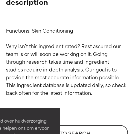
description
Functions: Skin Conditioning

Why isn’t this ingredient rated? Rest assured our 
team is or will soon be working on it. Going 
through research takes time and ingredient 
studies require in-depth analysis. Our goal is to 
provide the most accurate information possible. 
Beoordelingen van
Beoordelingen van
This ingredient database is updated daily, so check 
ingrediënten
ingrediënten
BESTE
BESTE
Bewezen en ondersteund door
Bewezen en ondersteund door
id over huidverzorging
onafhankelijk onderzoek.
onafhankelijk onderzoek.
Ze helpen ons om ervoor
Uitstekend actief ingrediënt
Uitstekend actief ingrediënt
BACK TO SEARCH