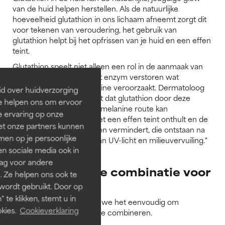
van de huid helpen herstellen. Als de natuurlijke
hoeveelheid glutathion in ons lichaam afneemt zorgt dit
voor tekenen van veroudering, het gebruik van
glutathion helpt bij het opfrissen van je huid en een effen
teint.
Glutathion speelt niet alleen een rol in de aanmaak van
melanine, het kan ook het enzym verstoren wat
overproductie van melanine veroorzaakt. Dermatoloog
id over huidverzorging
Dr. Corey L. Hartman stelt dat glutathion door deze
Ze helpen ons om ervoor
eigenschappen "de pheomelanine route kan
e ervaring op onze
beïnvloeden waardoor het een effen teint onthult en de
et onze partners kunnen
vorming van vrije radicalen vermindert, die ontstaan na
en op je persoonlijke
intensieve blootstelling aan UV-licht en milieuvervuiling."
len sociale media ook in
rag voor andere
Wat is de beste combinatie voor
. Ze helpen ons ook te
glutathion?
 wordt gebruikt. Door op
 te klikken, stemt u in
Bij Paula's Choice maken we het eenvoudig om
kies.
Cookieverklaring
huidverzorgingformules te combineren.