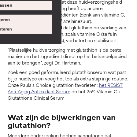
1. Er is geen bewijs dat deze huidverzorgingsheld
assen
een slechte uitwerking heeft op andere
verhelderende ingrediënten (denk aan vitamine C,
eren
liquorice, arbutine of azelaïnezuur).
2. Het is aangetoond dat glutathion de werking van
teren
andere antioxidanten, zoals vitamine C (zelfs in
lagere concentraties), verbetert en stabiliseert.
"Plaatselijke huidverzorging met glutathion is de beste
manier om het ingrediënt direct op het behandelgebied
aan te brengen", zegt Dr. Hartman.
Zoek een goed geformuleerd glutathionserum wat past
bij je huidtype en voeg het toe als extra stap in je routine.
Onze Paula's Choice glutathion favorieten:
het RESIST
Anti-Aging Antioxidant Serum
en het 25% Vitamin C +
Glutathione Clinical Serum
Wat zijn de bijwerkingen van
glutathion?
Meerdere onderzoeken hebben aangetoond dat