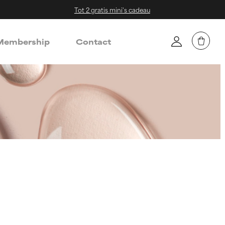
Tot 2 gratis mini's cadeau
embership
Contact