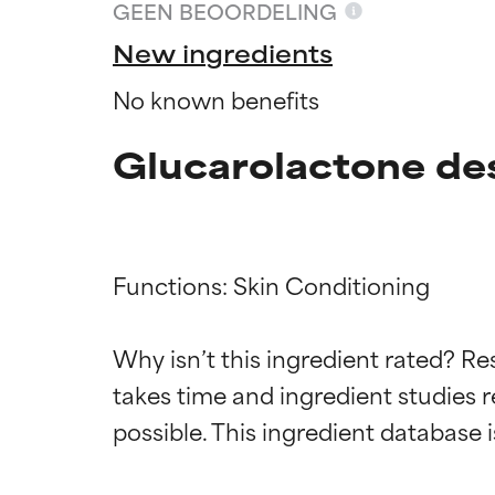
GEEN BEOORDELING
New ingredients
No known benefits
Glucarolactone de
Functions: Skin Conditioning

Why isn’t this ingredient rated? Re
Beoordel
Beoordel
takes time and ingredient studies r
BESTE
BESTE
Bewezen en onde
Bewezen en onde