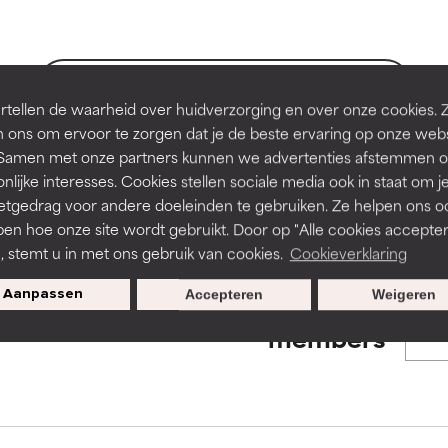
en of huidproblemen.
en of huidproblemen.
de textuur, stabiliteit of doordringbaarheid van een formule te 
de textuur, stabiliteit of doordringbaarheid van een formule te 
BACK TO SEARCH
tellen de waarheid over huidverzorging en over onze cookies. 
D
D
 ons om ervoor te zorgen dat je de beste ervaring op onze web
irriterend maar kan esthetische, stabiliteits- of andere problem
irriterend maar kan esthetische, stabiliteits- of andere problem
t. Samen met onze partners kunnen we advertenties afstemmen o
eperken.
eperken.
nlijke interesses. Cookies stellen sociale media ook in staat om j
s used to assess ingredients in this dictionary. Regulations regar
etgedrag voor andere doeleinden te gebruiken. Ze helpen ons o
pen hoe onze site wordt gebruikt. Door op "Alle cookies accepter
n, stemt u in met ons gebruik van cookies.
Cookieverklaring
tatie is aanwezig. Het risico wordt vergroot als het gecombineer
tatie is aanwezig. Het risico wordt vergroot als het gecombineer
tische ingrediënten.
tische ingrediënten.
Aanpassen
Accepteren
Weigeren
Exclusieve aanbiedingen voor
members
ntsteking, droogheid, enz. veroorzaken. Kan in sommige gevallen 
ntsteking, droogheid, enz. veroorzaken. Kan in sommige gevallen 
ver het algemeen is bewezen dat het meer kwaad dan goed doet
ver het algemeen is bewezen dat het meer kwaad dan goed doet
ORDELING
ORDELING