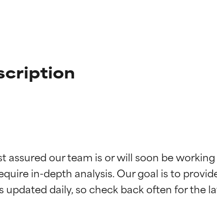
scription
st assured our team is or will soon be working
ingen van ingrediënten
ingen van ingrediënten
equire in-depth analysis. Our goal is to provi
rsteund door onafhankelijk onderzoek. Uitstekend actief ingre
rsteund door onafhankelijk onderzoek. Uitstekend actief ingre