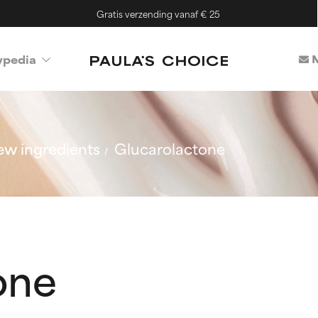
Gratis verzending vanaf € 25
M
ypedia
w ingredients
Glucarolactone
one