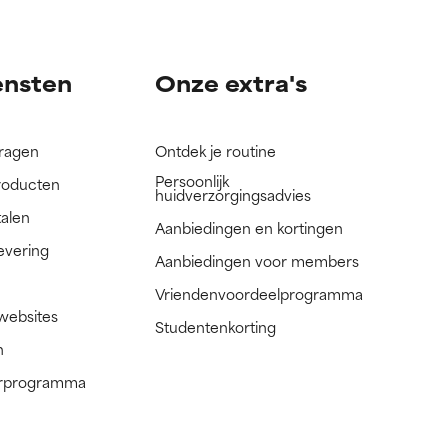
nog niet
nog niet
ensten
Onze extra's
vragen
Ontdek je routine
Persoonlijk
roducten
huidverzorgingsadvies
talen
Aanbiedingen en kortingen
evering
Aanbiedingen voor members
Vriendenvoordeelprogramma
 websites
Studentenkorting
n
nerprogramma