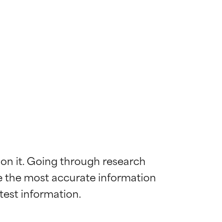
 on it. Going through research 
de the most accurate information 
diënt voor de
diënt voor de