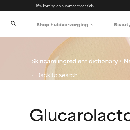
15% korting op summer essentials
Shop huidverzorging
Beaut
Skincare ingredient dictionary
Ne
Back to search
Glucarolact