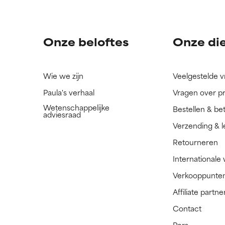
ingrediënt nog niet beoordeeld omdat we het onderzoek ernaar 
ingrediënt nog niet beoordeeld omdat we het onderzoek ernaar 
n.
n.
Onze beloftes
Onze di
Wie we zijn
Veelgestelde 
Paula's verhaal
Vragen over p
Wetenschappelijke
Bestellen & be
adviesraad
Verzending & l
Retourneren
Internationale
Verkooppunte
Affiliate part
Contact
Pers