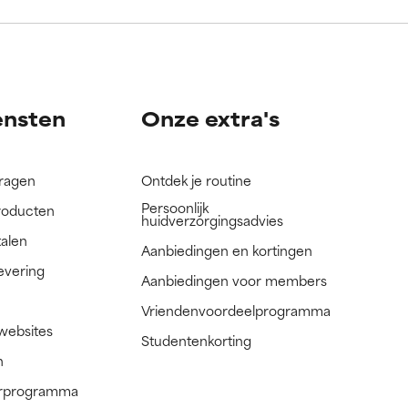
nog niet
nog niet
ensten
Onze extra's
vragen
Ontdek je routine
Persoonlijk
roducten
huidverzorgingsadvies
talen
Aanbiedingen en kortingen
evering
Aanbiedingen voor members
Vriendenvoordeelprogramma
 websites
Studentenkorting
n
nerprogramma