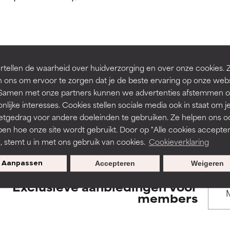
rsteund door onafhankelijk onderzoek. Uitstekend actief ingre
rsteund door onafhankelijk onderzoek. Uitstekend actief ingre
en of huidproblemen.
en of huidproblemen.
de textuur, stabiliteit of doordringbaarheid van een formule te 
de textuur, stabiliteit of doordringbaarheid van een formule te 
BACK TO SEARCH
tellen de waarheid over huidverzorging en over onze cookies. 
D
D
 ons om ervoor te zorgen dat je de beste ervaring op onze web
irriterend maar kan esthetische, stabiliteits- of andere problem
irriterend maar kan esthetische, stabiliteits- of andere problem
t. Samen met onze partners kunnen we advertenties afstemmen o
eperken.
eperken.
nlijke interesses. Cookies stellen sociale media ook in staat om j
etgedrag voor andere doeleinden te gebruiken. Ze helpen ons o
s used to assess ingredients in this dictionary. Regulations regar
pen hoe onze site wordt gebruikt. Door op "Alle cookies accepter
n, stemt u in met ons gebruik van cookies.
Cookieverklaring
tatie is aanwezig. Het risico wordt vergroot als het gecombineer
tatie is aanwezig. Het risico wordt vergroot als het gecombineer
tische ingrediënten.
tische ingrediënten.
Aanpassen
Accepteren
Weigeren
Exclusieve aanbiedingen voor
ntsteking, droogheid, enz. veroorzaken. Kan in sommige gevallen 
ntsteking, droogheid, enz. veroorzaken. Kan in sommige gevallen 
members
ver het algemeen is bewezen dat het meer kwaad dan goed doet
ver het algemeen is bewezen dat het meer kwaad dan goed doet
ORDELING
ORDELING