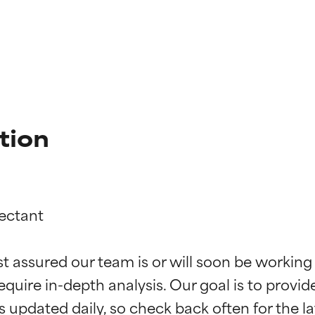
tion
ectant

ingen van ingrediënten
ingen van ingrediënten
st assured our team is or will soon be working
equire in-depth analysis. Our goal is to provi