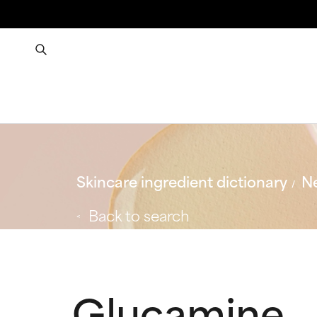
Skincare ingredient dictionary
Ne
Back to search
Glucamine