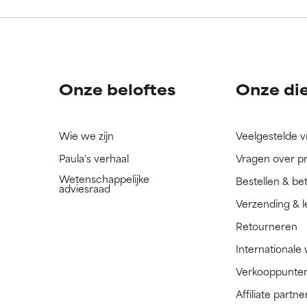
ingrediënt nog niet beoordeeld omdat we het onderzoek ernaar 
ingrediënt nog niet beoordeeld omdat we het onderzoek ernaar 
n.
n.
Onze beloftes
Onze di
Wie we zijn
Veelgestelde 
Paula's verhaal
Vragen over p
Wetenschappelijke
Bestellen & be
adviesraad
Verzending & l
Retourneren
Internationale
Verkooppunte
Affiliate part