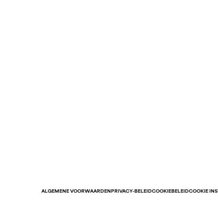
ALGEMENE VOORWAARDEN
PRIVACY-BELEID
COOKIEBELEID
COOKIE IN