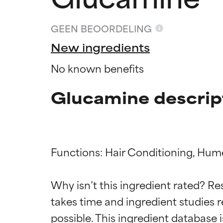
GEEN BEOORDELING
New ingredients
No known benefits
Glucamine descrip
Functions: Hair Conditioning, Hum
Beoordel
Beoordel
Why isn’t this ingredient rated? Re
takes time and ingredient studies r
BESTE
BESTE