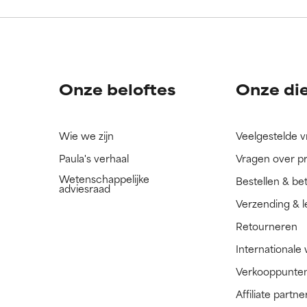
ingrediënt nog niet beoordeeld omdat we het onderzoek ernaar 
ingrediënt nog niet beoordeeld omdat we het onderzoek ernaar 
n.
n.
Onze beloftes
Onze di
Wie we zijn
Veelgestelde 
Paula's verhaal
Vragen over p
Wetenschappelijke
Bestellen & be
adviesraad
Verzending & l
Retourneren
Internationale
Verkooppunte
Affiliate part