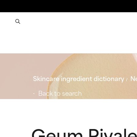
Skincare ingredient dictionary
Ne
Back to search
Geum Rivale