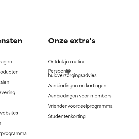
nog niet
nog niet
ensten
Onze extra's
vragen
Ontdek je routine
Persoonlijk
roducten
huidverzorgingsadvies
talen
Aanbiedingen en kortingen
evering
Aanbiedingen voor members
Vriendenvoordeelprogramma
 websites
Studentenkorting
n
nerprogramma