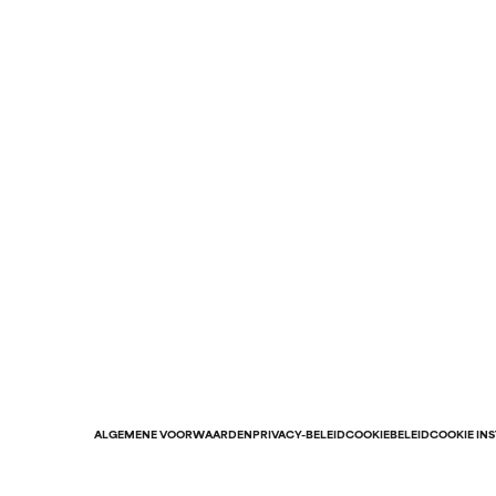
ALGEMENE VOORWAARDEN
PRIVACY-BELEID
COOKIEBELEID
COOKIE IN