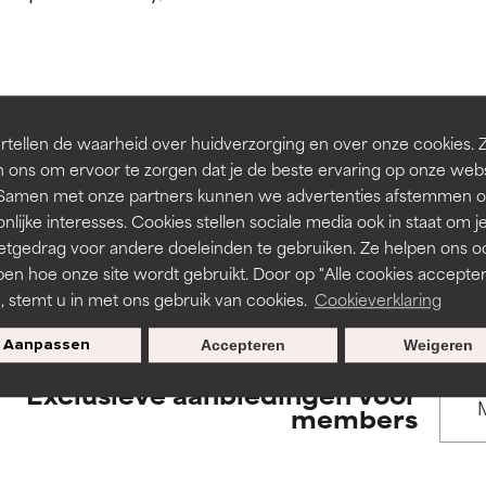
rsteund door onafhankelijk onderzoek. Uitstekend actief ingre
rsteund door onafhankelijk onderzoek. Uitstekend actief ingre
en of huidproblemen.
en of huidproblemen.
de textuur, stabiliteit of doordringbaarheid van een formule te 
de textuur, stabiliteit of doordringbaarheid van een formule te 
BACK TO SEARCH
tellen de waarheid over huidverzorging en over onze cookies. 
D
D
 ons om ervoor te zorgen dat je de beste ervaring op onze web
irriterend maar kan esthetische, stabiliteits- of andere problem
irriterend maar kan esthetische, stabiliteits- of andere problem
t. Samen met onze partners kunnen we advertenties afstemmen o
eperken.
eperken.
nlijke interesses. Cookies stellen sociale media ook in staat om j
etgedrag voor andere doeleinden te gebruiken. Ze helpen ons o
s used to assess ingredients in this dictionary. Regulations regar
pen hoe onze site wordt gebruikt. Door op "Alle cookies accepter
n, stemt u in met ons gebruik van cookies.
Cookieverklaring
tatie is aanwezig. Het risico wordt vergroot als het gecombineer
tatie is aanwezig. Het risico wordt vergroot als het gecombineer
tische ingrediënten.
tische ingrediënten.
Aanpassen
Accepteren
Weigeren
Exclusieve aanbiedingen voor
ntsteking, droogheid, enz. veroorzaken. Kan in sommige gevallen 
ntsteking, droogheid, enz. veroorzaken. Kan in sommige gevallen 
members
ver het algemeen is bewezen dat het meer kwaad dan goed doet
ver het algemeen is bewezen dat het meer kwaad dan goed doet
ORDELING
ORDELING