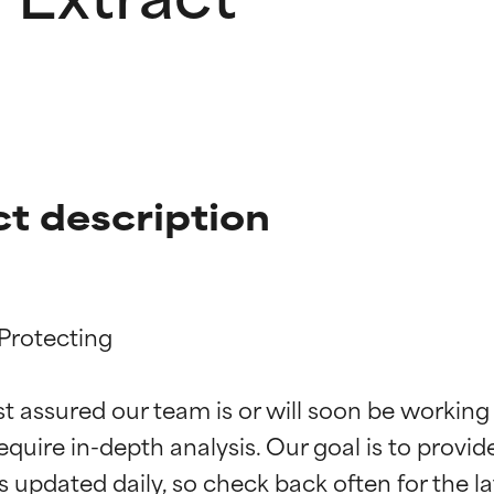
t description
Protecting

ingen van ingrediënten
ingen van ingrediënten
st assured our team is or will soon be working
equire in-depth analysis. Our goal is to provi