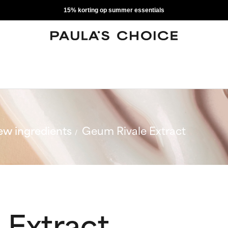
15% korting op summer essentials
w ingredients
Geum Rivale Extract
 Extract