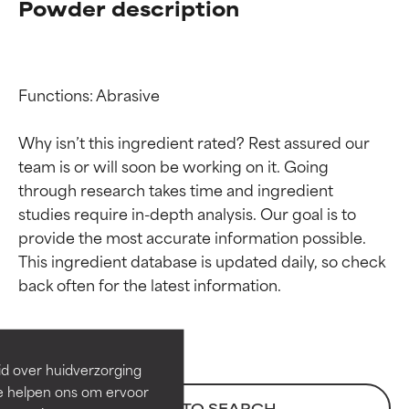
Powder description
Functions: Abrasive

Why isn’t this ingredient rated? Rest assured our 
team is or will soon be working on it. Going 
through research takes time and ingredient 
studies require in-depth analysis. Our goal is to 
provide the most accurate information possible. 
Beoordelingen van
Beoordelingen van
This ingredient database is updated daily, so check 
ingrediënten
ingrediënten
BESTE
BESTE
Bewezen en ondersteund door
Bewezen en ondersteund door
id over huidverzorging
onafhankelijk onderzoek.
onafhankelijk onderzoek.
Ze helpen ons om ervoor
Uitstekend actief ingrediënt
Uitstekend actief ingrediënt
BACK TO SEARCH