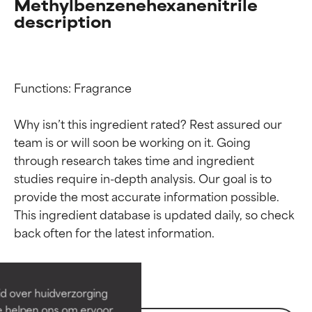
Methylbenzenehexanenitrile
description
Functions: Fragrance

Why isn’t this ingredient rated? Rest assured our 
team is or will soon be working on it. Going 
through research takes time and ingredient 
studies require in-depth analysis. Our goal is to 
provide the most accurate information possible. 
Beoordelingen van
Beoordelingen van
This ingredient database is updated daily, so check 
ingrediënten
ingrediënten
BESTE
BESTE
Bewezen en ondersteund door
Bewezen en ondersteund door
d over huidverzorging
onafhankelijk onderzoek.
onafhankelijk onderzoek.
e helpen ons om ervoor