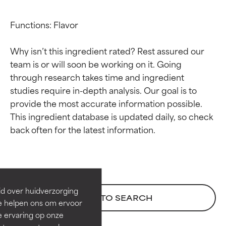
Functions: Flavor

Why isn’t this ingredient rated? Rest assured our 
team is or will soon be working on it. Going 
through research takes time and ingredient 
studies require in-depth analysis. Our goal is to 
provide the most accurate information possible. 
This ingredient database is updated daily, so check 
Beoordelingen van
Beoordelingen van
ingrediënten
ingrediënten
BESTE
BESTE
Bewezen en ondersteund door
Bewezen en ondersteund door
id over huidverzorging
BACK TO SEARCH
onafhankelijk onderzoek.
onafhankelijk onderzoek.
Ze helpen ons om ervoor
Uitstekend actief ingrediënt
Uitstekend actief ingrediënt
e ervaring op onze
voor de meeste huidtypen of
voor de meeste huidtypen of