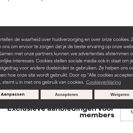
rsteund door onafhankelijk onderzoek. Uitstekend actief ingre
rsteund door onafhankelijk onderzoek. Uitstekend actief ingre
en of huidproblemen.
en of huidproblemen.
de textuur, stabiliteit of doordringbaarheid van een formule te 
de textuur, stabiliteit of doordringbaarheid van een formule te 
BACK TO SEARCH
tellen de waarheid over huidverzorging en over onze cookies. 
D
D
 ons om ervoor te zorgen dat je de beste ervaring op onze web
irriterend maar kan esthetische, stabiliteits- of andere problem
irriterend maar kan esthetische, stabiliteits- of andere problem
t. Samen met onze partners kunnen we advertenties afstemmen o
eperken.
eperken.
nlijke interesses. Cookies stellen sociale media ook in staat om j
etgedrag voor andere doeleinden te gebruiken. Ze helpen ons o
s used to assess ingredients in this dictionary. Regulations regar
pen hoe onze site wordt gebruikt. Door op "Alle cookies accepter
n, stemt u in met ons gebruik van cookies.
Cookieverklaring
tatie is aanwezig. Het risico wordt vergroot als het gecombineer
tatie is aanwezig. Het risico wordt vergroot als het gecombineer
tische ingrediënten.
tische ingrediënten.
Aanpassen
Accepteren
Weigeren
Exclusieve aanbiedingen voor
ntsteking, droogheid, enz. veroorzaken. Kan in sommige gevallen 
ntsteking, droogheid, enz. veroorzaken. Kan in sommige gevallen 
members
ver het algemeen is bewezen dat het meer kwaad dan goed doet
ver het algemeen is bewezen dat het meer kwaad dan goed doet
ORDELING
ORDELING