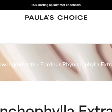
15% korting op summer essentials
w ingredients
Fraxinus Rhynchophylla Extr
nchophylla Extr