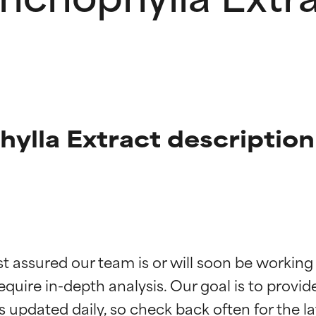
ylla Extract description
ingen van ingrediënten
ingen van ingrediënten
st assured our team is or will soon be working
equire in-depth analysis. Our goal is to provi