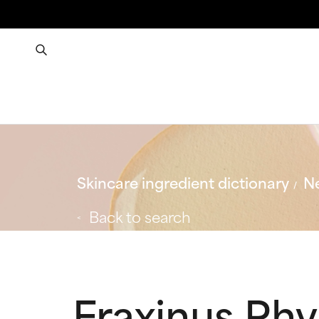
Skincare ingredient dictionary
Ne
Back to search
Fraxinus Rhy