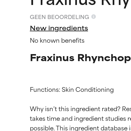
GEEN BEOORDELING
New ingredients
No known benefits
Fraxinus Rhynchoph
Functions: Skin Conditioning

Beoordel
Beoordel
Why isn’t this ingredient rated? Re
takes time and ingredient studies r
BESTE
BESTE