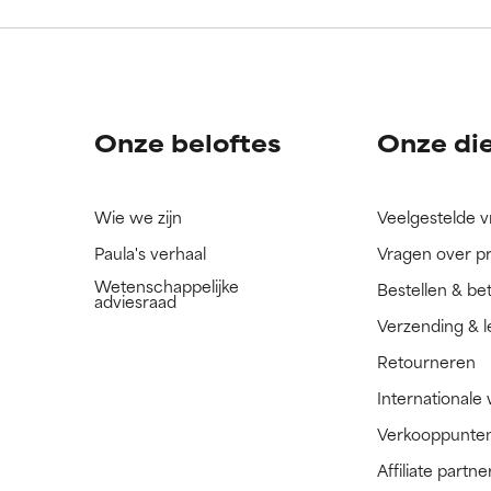
ingrediënt nog niet beoordeeld omdat we het onderzoek ernaar 
ingrediënt nog niet beoordeeld omdat we het onderzoek ernaar 
n.
n.
Onze beloftes
Onze di
Wie we zijn
Veelgestelde 
Paula's verhaal
Vragen over p
Wetenschappelijke
Bestellen & be
adviesraad
Verzending & l
Retourneren
Internationale
Verkooppunte
Affiliate part