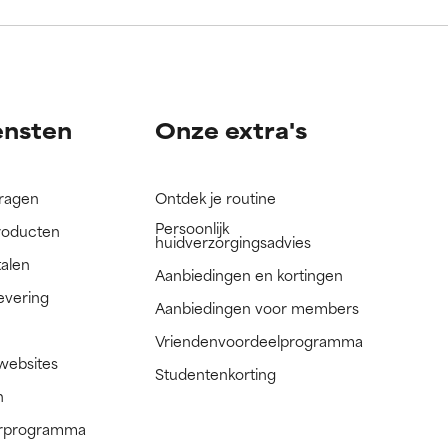
nog niet
nog niet
ensten
Onze extra's
vragen
Ontdek je routine
Persoonlijk
roducten
huidverzorgingsadvies
talen
Aanbiedingen en kortingen
evering
Aanbiedingen voor members
Vriendenvoordeelprogramma
 websites
Studentenkorting
n
nerprogramma