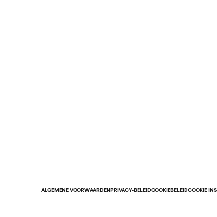
ALGEMENE VOORWAARDEN
PRIVACY-BELEID
COOKIEBELEID
COOKIE IN