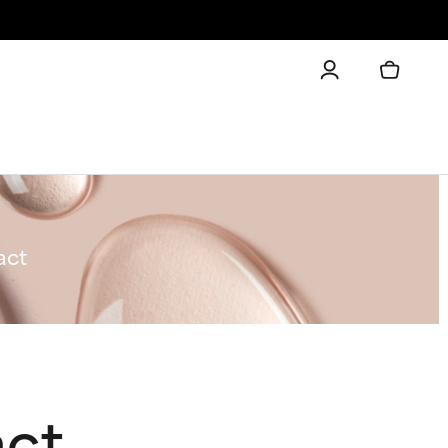
act
act