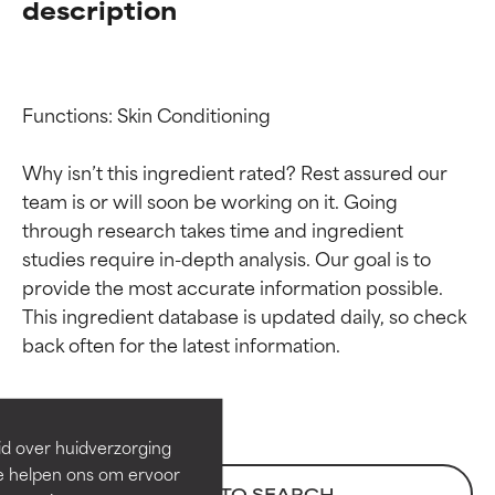
description
Functions: Skin Conditioning

Why isn’t this ingredient rated? Rest assured our 
team is or will soon be working on it. Going 
through research takes time and ingredient 
studies require in-depth analysis. Our goal is to 
provide the most accurate information possible. 
Beoordelingen van
Beoordelingen van
This ingredient database is updated daily, so check 
ingrediënten
ingrediënten
BESTE
BESTE
Bewezen en ondersteund door
Bewezen en ondersteund door
id over huidverzorging
onafhankelijk onderzoek.
onafhankelijk onderzoek.
Ze helpen ons om ervoor
Uitstekend actief ingrediënt
Uitstekend actief ingrediënt
BACK TO SEARCH