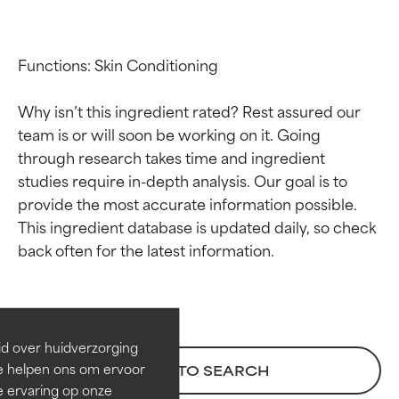
Functions: Skin Conditioning

Why isn’t this ingredient rated? Rest assured our 
team is or will soon be working on it. Going 
through research takes time and ingredient 
studies require in-depth analysis. Our goal is to 
provide the most accurate information possible. 
This ingredient database is updated daily, so check 
Beoordelingen van
Beoordelingen van
ingrediënten
ingrediënten
BESTE
BESTE
Bewezen en ondersteund door
Bewezen en ondersteund door
id over huidverzorging
onafhankelijk onderzoek.
onafhankelijk onderzoek.
Ze helpen ons om ervoor
BACK TO SEARCH
Uitstekend actief ingrediënt
Uitstekend actief ingrediënt
e ervaring op onze