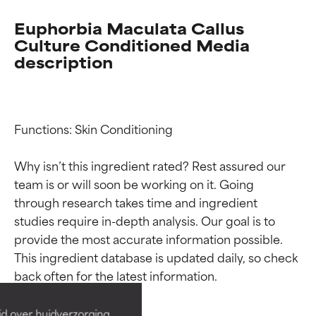
Euphorbia Maculata Callus
Culture Conditioned Media
description
Functions: Skin Conditioning

Why isn’t this ingredient rated? Rest assured our 
team is or will soon be working on it. Going 
through research takes time and ingredient 
studies require in-depth analysis. Our goal is to 
Beoordelingen van
Beoordelingen van
provide the most accurate information possible. 
ingrediënten
ingrediënten
This ingredient database is updated daily, so check 
BESTE
BESTE
Bewezen en ondersteund door
Bewezen en ondersteund door
id over huidverzorging