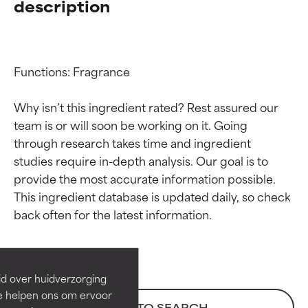
description
Functions: Fragrance

Why isn’t this ingredient rated? Rest assured our 
team is or will soon be working on it. Going 
through research takes time and ingredient 
studies require in-depth analysis. Our goal is to 
provide the most accurate information possible. 
Beoordelingen van
Beoordelingen van
This ingredient database is updated daily, so check 
ingrediënten
ingrediënten
BESTE
BESTE
Bewezen en ondersteund door
Bewezen en ondersteund door
id over huidverzorging
onafhankelijk onderzoek.
onafhankelijk onderzoek.
Ze helpen ons om ervoor
Uitstekend actief ingrediënt
Uitstekend actief ingrediënt
BACK TO SEARCH