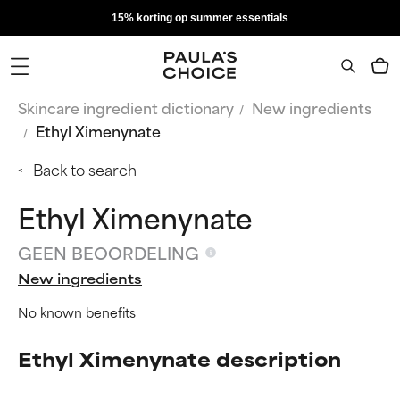
15% korting op summer essentials
Skincare ingredient dictionary
New ingredients
Ethyl Ximenynate
Back to search
Ethyl Ximenynate
GEEN BEOORDELING
New ingredients
No known benefits
Ethyl Ximenynate description