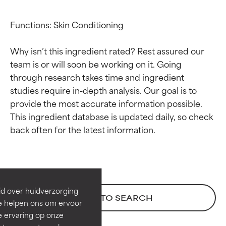
Functions: Skin Conditioning

Why isn’t this ingredient rated? Rest assured our 
team is or will soon be working on it. Going 
through research takes time and ingredient 
studies require in-depth analysis. Our goal is to 
provide the most accurate information possible. 
This ingredient database is updated daily, so check 
Beoordelingen van
Beoordelingen van
ingrediënten
ingrediënten
BESTE
BESTE
Bewezen en ondersteund door
Bewezen en ondersteund door
id over huidverzorging
BACK TO SEARCH
onafhankelijk onderzoek.
onafhankelijk onderzoek.
Ze helpen ons om ervoor
Uitstekend actief ingrediënt
Uitstekend actief ingrediënt
e ervaring op onze
voor de meeste huidtypen of
voor de meeste huidtypen of