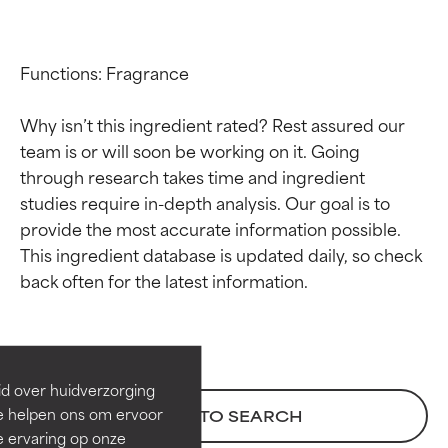
Functions: Fragrance

Why isn’t this ingredient rated? Rest assured our 
team is or will soon be working on it. Going 
through research takes time and ingredient 
studies require in-depth analysis. Our goal is to 
provide the most accurate information possible. 
This ingredient database is updated daily, so check 
Beoordelingen van
Beoordelingen van
ingrediënten
ingrediënten
BESTE
BESTE
Bewezen en ondersteund door
Bewezen en ondersteund door
id over huidverzorging
onafhankelijk onderzoek.
onafhankelijk onderzoek.
Ze helpen ons om ervoor
BACK TO SEARCH
Uitstekend actief ingrediënt
Uitstekend actief ingrediënt
e ervaring op onze