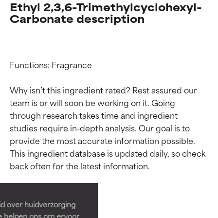
Ethyl 2,3,6-Trimethylcyclohexyl-
Carbonate description
Functions: Fragrance

Why isn’t this ingredient rated? Rest assured our 
team is or will soon be working on it. Going 
through research takes time and ingredient 
studies require in-depth analysis. Our goal is to 
provide the most accurate information possible. 
Beoordelingen van
Beoordelingen van
This ingredient database is updated daily, so check 
ingrediënten
ingrediënten
BESTE
BESTE
Bewezen en ondersteund door
Bewezen en ondersteund door
id over huidverzorging
onafhankelijk onderzoek.
onafhankelijk onderzoek.
Ze helpen ons om ervoor