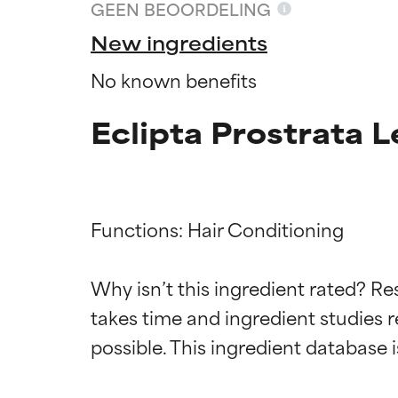
GEEN BEOORDELING
New ingredients
No known benefits
Eclipta Prostrata L
Functions: Hair Conditioning

Why isn’t this ingredient rated? Re
Beoordel
Beoordel
takes time and ingredient studies r
BESTE
BESTE
Bewezen en onde
Bewezen en onde