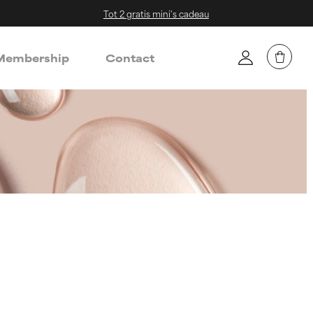
Tot 2 gratis mini's cadeau
embership
Contact