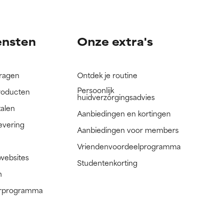
nog niet
nog niet
ensten
Onze extra's
vragen
Ontdek je routine
Persoonlijk
roducten
huidverzorgingsadvies
talen
Aanbiedingen en kortingen
evering
Aanbiedingen voor members
Vriendenvoordeelprogramma
 websites
Studentenkorting
n
nerprogramma