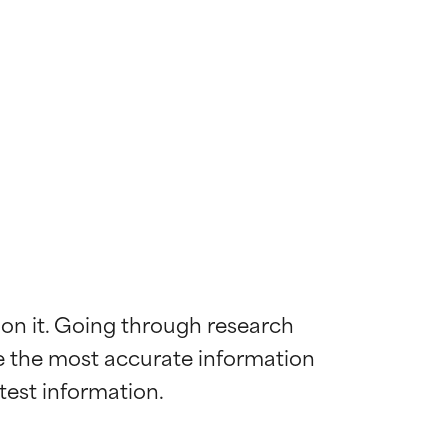
 on it. Going through research 
de the most accurate information 
diënt voor de
diënt voor de