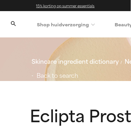
15% korting op summer essentials
Shop huidverzorging
Beaut
Skincare ingredient dictionary
Ne
Back to search
Eclipta Prost