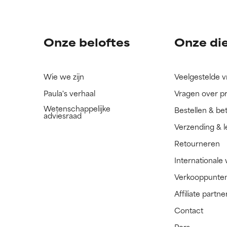
ingrediënt nog niet beoordeeld omdat we het onderzoek ernaar 
ingrediënt nog niet beoordeeld omdat we het onderzoek ernaar 
n.
n.
Onze beloftes
Onze di
Wie we zijn
Veelgestelde 
Paula's verhaal
Vragen over p
Wetenschappelijke
Bestellen & be
adviesraad
Verzending & l
Retourneren
Internationale
Verkooppunte
Affiliate part
Contact
Pers