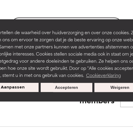
en of huidproblemen.
en of huidproblemen.
de textuur, stabiliteit of doordringbaarheid van een formule te 
de textuur, stabiliteit of doordringbaarheid van een formule te 
BACK TO SEARCH
tellen de waarheid over huidverzorging en over onze cookies. 
D
D
 ons om ervoor te zorgen dat je de beste ervaring op onze web
irriterend maar kan esthetische, stabiliteits- of andere problem
irriterend maar kan esthetische, stabiliteits- of andere problem
t. Samen met onze partners kunnen we advertenties afstemmen o
eperken.
eperken.
nlijke interesses. Cookies stellen sociale media ook in staat om j
s used to assess ingredients in this dictionary. Regulations regar
etgedrag voor andere doeleinden te gebruiken. Ze helpen ons o
pen hoe onze site wordt gebruikt. Door op "Alle cookies accepter
n, stemt u in met ons gebruik van cookies.
Cookieverklaring
tatie is aanwezig. Het risico wordt vergroot als het gecombineer
tatie is aanwezig. Het risico wordt vergroot als het gecombineer
tische ingrediënten.
tische ingrediënten.
Aanpassen
Accepteren
Weigeren
Exclusieve aanbiedingen voor
members
ntsteking, droogheid, enz. veroorzaken. Kan in sommige gevallen 
ntsteking, droogheid, enz. veroorzaken. Kan in sommige gevallen 
ver het algemeen is bewezen dat het meer kwaad dan goed doet
ver het algemeen is bewezen dat het meer kwaad dan goed doet
ORDELING
ORDELING