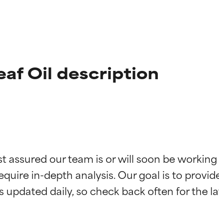
eaf Oil description
st assured our team is or will soon be working
ingen van ingrediënten
ingen van ingrediënten
equire in-depth analysis. Our goal is to provi
rsteund door onafhankelijk onderzoek. Uitstekend actief ingre
rsteund door onafhankelijk onderzoek. Uitstekend actief ingre