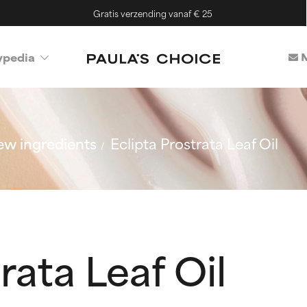
Gratis verzending vanaf € 25
M
ypedia
w ingredients
Eclipta Prostrata Leaf Oil
rata Leaf Oil