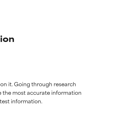
ion
 on it. Going through research 
de the most accurate information 
diënt voor de
diënt voor de