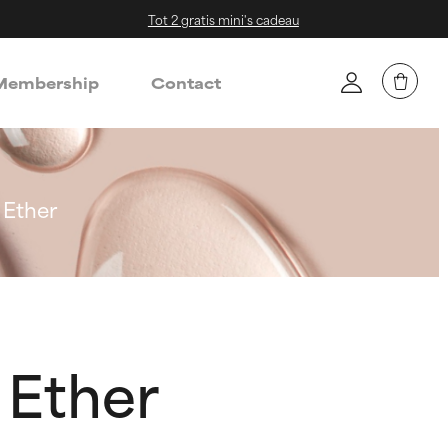
Tot 2 gratis mini's cadeau
embership
Contact
 Ether
 Ether