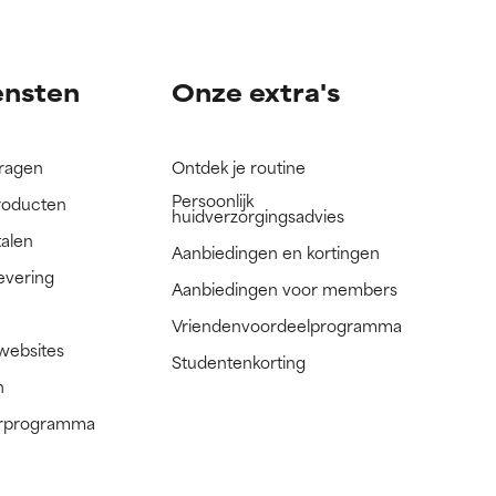
nog niet
nog niet
ensten
Onze extra's
vragen
Ontdek je routine
Persoonlijk
roducten
huidverzorgingsadvies
talen
Aanbiedingen en kortingen
evering
Aanbiedingen voor members
Vriendenvoordeelprogramma
 websites
Studentenkorting
n
nerprogramma