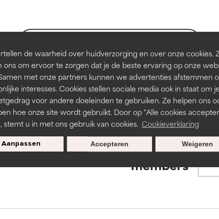
en of huidproblemen.
en of huidproblemen.
de textuur, stabiliteit of doordringbaarheid van een formule te 
de textuur, stabiliteit of doordringbaarheid van een formule te 
BACK TO SEARCH
tellen de waarheid over huidverzorging en over onze cookies. 
D
D
 ons om ervoor te zorgen dat je de beste ervaring op onze web
irriterend maar kan esthetische, stabiliteits- of andere problem
irriterend maar kan esthetische, stabiliteits- of andere problem
t. Samen met onze partners kunnen we advertenties afstemmen o
eperken.
eperken.
nlijke interesses. Cookies stellen sociale media ook in staat om j
s used to assess ingredients in this dictionary. Regulations regar
etgedrag voor andere doeleinden te gebruiken. Ze helpen ons o
pen hoe onze site wordt gebruikt. Door op "Alle cookies accepter
n, stemt u in met ons gebruik van cookies.
Cookieverklaring
tatie is aanwezig. Het risico wordt vergroot als het gecombineer
tatie is aanwezig. Het risico wordt vergroot als het gecombineer
tische ingrediënten.
tische ingrediënten.
Aanpassen
Accepteren
Weigeren
Exclusieve aanbiedingen voor
members
ntsteking, droogheid, enz. veroorzaken. Kan in sommige gevallen 
ntsteking, droogheid, enz. veroorzaken. Kan in sommige gevallen 
ver het algemeen is bewezen dat het meer kwaad dan goed doet
ver het algemeen is bewezen dat het meer kwaad dan goed doet
ORDELING
ORDELING