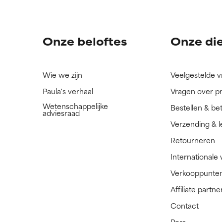
ingrediënt nog niet beoordeeld omdat we het onderzoek ernaar 
ingrediënt nog niet beoordeeld omdat we het onderzoek ernaar 
n.
n.
Onze beloftes
Onze di
Wie we zijn
Veelgestelde 
Paula's verhaal
Vragen over p
Wetenschappelijke
Bestellen & be
adviesraad
Verzending & l
Retourneren
Internationale
Verkooppunte
Affiliate part
Contact
Pers