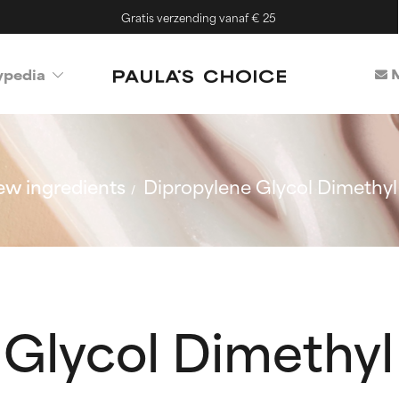
Gratis verzending vanaf € 25
M
ypedia
w ingredients
Dipropylene Glycol Dimethyl
 Glycol Dimethyl