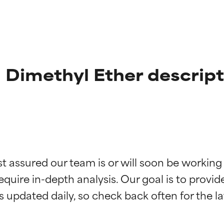
 Dimethyl Ether descript
st assured our team is or will soon be working
ingen van ingrediënten
ingen van ingrediënten
equire in-depth analysis. Our goal is to provi
rsteund door onafhankelijk onderzoek. Uitstekend actief ingre
rsteund door onafhankelijk onderzoek. Uitstekend actief ingre