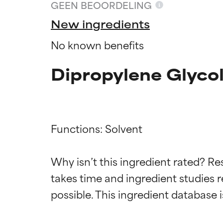
GEEN BEOORDELING
New ingredients
No known benefits
Dipropylene Glycol
Functions: Solvent

Why isn’t this ingredient rated? Re
Beoordel
Beoordel
takes time and ingredient studies r
BESTE
BESTE
Bewezen en onde
Bewezen en onde