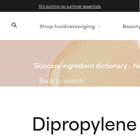
15% korting op summer essentials
Shop huidverzorging
Beaut
Skincare ingredient dictionary
Ne
Back to search
Dipropylene