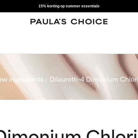
15% korting op summer essentials
w ingredients
Dilaureth-4 Dimonium Chlor
 Dimonium Chlor