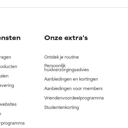
nog niet
nog niet
ensten
Onze extra's
vragen
Ontdek je routine
Persoonlijk
roducten
huidverzorgingsadvies
talen
Aanbiedingen en kortingen
evering
Aanbiedingen voor members
Vriendenvoordeelprogramma
 websites
Studentenkorting
n
nerprogramma