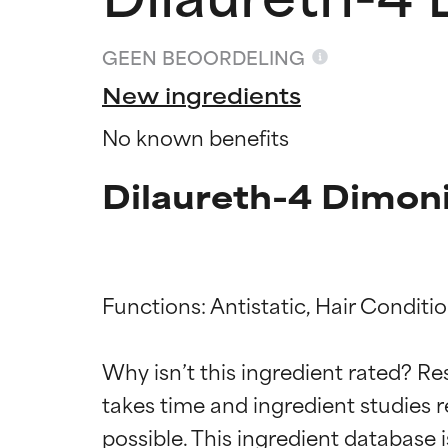
GEEN BEOORDELING
New ingredients
No known benefits
Dilaureth-4 Dimon
Functions: Antistatic, Hair Conditio
Beoordel
Beoordel
Why isn’t this ingredient rated? Re
takes time and ingredient studies r
BESTE
BESTE