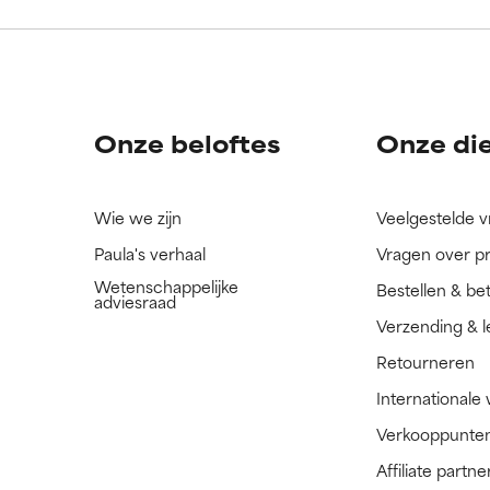
ingrediënt nog niet beoordeeld omdat we het onderzoek ernaar 
ingrediënt nog niet beoordeeld omdat we het onderzoek ernaar 
n.
n.
Onze beloftes
Onze di
Wie we zijn
Veelgestelde 
Paula's verhaal
Vragen over p
Wetenschappelijke
Bestellen & be
adviesraad
Verzending & l
Retourneren
Internationale
Verkooppunte
Affiliate part