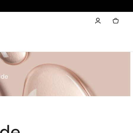
ide
ide