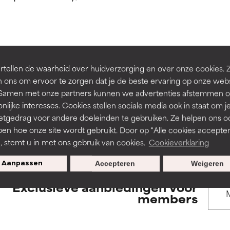
rsteund door onafhankelijk onderzoek. Uitstekend actief ingre
rsteund door onafhankelijk onderzoek. Uitstekend actief ingre
en of huidproblemen.
en of huidproblemen.
de textuur, stabiliteit of doordringbaarheid van een formule te 
de textuur, stabiliteit of doordringbaarheid van een formule te 
BACK TO SEARCH
tellen de waarheid over huidverzorging en over onze cookies. 
D
D
 ons om ervoor te zorgen dat je de beste ervaring op onze web
irriterend maar kan esthetische, stabiliteits- of andere problem
irriterend maar kan esthetische, stabiliteits- of andere problem
t. Samen met onze partners kunnen we advertenties afstemmen o
eperken.
eperken.
nlijke interesses. Cookies stellen sociale media ook in staat om j
etgedrag voor andere doeleinden te gebruiken. Ze helpen ons o
s used to assess ingredients in this dictionary. Regulations regar
pen hoe onze site wordt gebruikt. Door op "Alle cookies accepter
n, stemt u in met ons gebruik van cookies.
Cookieverklaring
tatie is aanwezig. Het risico wordt vergroot als het gecombineer
tatie is aanwezig. Het risico wordt vergroot als het gecombineer
tische ingrediënten.
tische ingrediënten.
Aanpassen
Accepteren
Weigeren
Exclusieve aanbiedingen voor
ntsteking, droogheid, enz. veroorzaken. Kan in sommige gevallen 
ntsteking, droogheid, enz. veroorzaken. Kan in sommige gevallen 
members
ver het algemeen is bewezen dat het meer kwaad dan goed doet
ver het algemeen is bewezen dat het meer kwaad dan goed doet
ORDELING
ORDELING