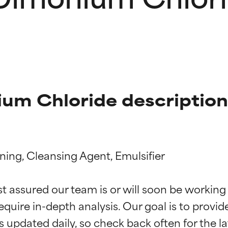
ium Chloride description
ning, Cleansing Agent, Emulsifier

ingen van ingrediënten
ingen van ingrediënten
st assured our team is or will soon be working
equire in-depth analysis. Our goal is to provi