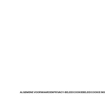
ALGEMENE VOORWAARDEN
PRIVACY-BELEID
COOKIEBELEID
COOKIE IN