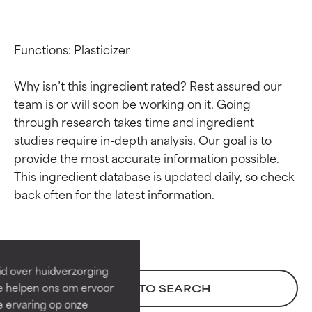
Functions: Plasticizer

Why isn’t this ingredient rated? Rest assured our 
team is or will soon be working on it. Going 
through research takes time and ingredient 
studies require in-depth analysis. Our goal is to 
provide the most accurate information possible. 
This ingredient database is updated daily, so check 
Beoordelingen van
Beoordelingen van
ingrediënten
ingrediënten
BESTE
BESTE
Bewezen en ondersteund door
Bewezen en ondersteund door
id over huidverzorging
onafhankelijk onderzoek.
onafhankelijk onderzoek.
Ze helpen ons om ervoor
BACK TO SEARCH
Uitstekend actief ingrediënt
Uitstekend actief ingrediënt
e ervaring op onze