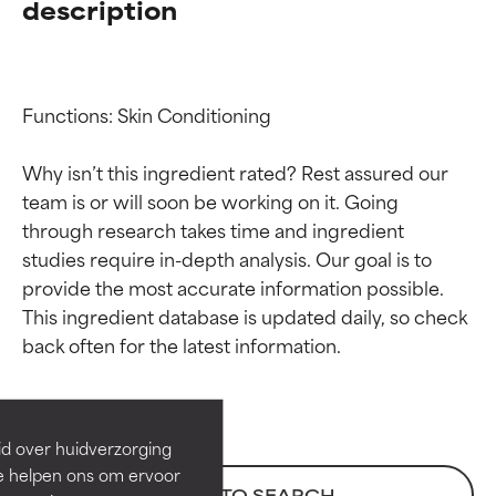
description
Functions: Skin Conditioning

Why isn’t this ingredient rated? Rest assured our 
team is or will soon be working on it. Going 
through research takes time and ingredient 
studies require in-depth analysis. Our goal is to 
provide the most accurate information possible. 
Beoordelingen van
Beoordelingen van
This ingredient database is updated daily, so check 
ingrediënten
ingrediënten
BESTE
BESTE
Bewezen en ondersteund door
Bewezen en ondersteund door
id over huidverzorging
onafhankelijk onderzoek.
onafhankelijk onderzoek.
Ze helpen ons om ervoor
Uitstekend actief ingrediënt
Uitstekend actief ingrediënt
BACK TO SEARCH