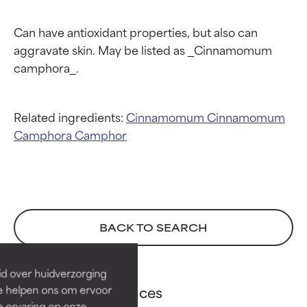
Can have antioxidant properties, but also can 
aggravate skin. May be listed as _Cinnamomum 
Related ingredients:
Cinnamomum
Cinnamomum
Camphora
Camphor
Beoordelingen van
Beoordelingen van
ingrediënten
ingrediënten
BACK TO SEARCH
BESTE
BESTE
Bewezen en ondersteund door
Bewezen en ondersteund door
id over huidverzorging
onafhankelijk onderzoek.
onafhankelijk onderzoek.
Cinnamon references
Ze helpen ons om ervoor
Uitstekend actief ingrediënt
Uitstekend actief ingrediënt
e ervaring op onze