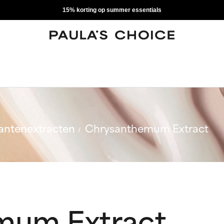
15% korting op summer essentials
antenextracten
Chrysanthemum Extract
mum Extract