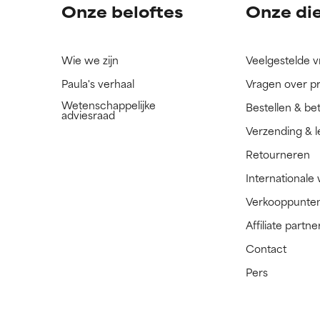
Onze beloftes
Onze di
Wie we zijn
Veelgestelde 
Paula's verhaal
Vragen over p
Wetenschappelijke
Bestellen & be
adviesraad
Verzending & l
Retourneren
Internationale
Verkooppunte
Affiliate part
Contact
Pers