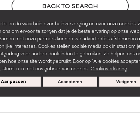
BACK TO SEARCH
de textuur, stabiliteit of doordringbaarheid van een formule te 
de textuur, stabiliteit of doordringbaarheid van een formule te 
tellen de waarheid over huidverzorging en over onze cookies. 
D
D
 ons om ervoor te zorgen dat je de beste ervaring op onze web
s used to assess ingredients in this dictionary. Regulations regar
irriterend maar kan esthetische, stabiliteits- of andere problem
irriterend maar kan esthetische, stabiliteits- of andere problem
t. Samen met onze partners kunnen we advertenties afstemmen o
eperken.
eperken.
nlijke interesses. Cookies stellen sociale media ook in staat om j
etgedrag voor andere doeleinden te gebruiken. Ze helpen ons o
pen hoe onze site wordt gebruikt. Door op "Alle cookies accepter
n, stemt u in met ons gebruik van cookies.
Cookieverklaring
tatie is aanwezig. Het risico wordt vergroot als het gecombineer
tatie is aanwezig. Het risico wordt vergroot als het gecombineer
tische ingrediënten.
tische ingrediënten.
Exclusieve aanbiedingen voor
Aanpassen
Accepteren
Weigeren
members
ntsteking, droogheid, enz. veroorzaken. Kan in sommige gevallen 
ntsteking, droogheid, enz. veroorzaken. Kan in sommige gevallen 
ver het algemeen is bewezen dat het meer kwaad dan goed doet
ver het algemeen is bewezen dat het meer kwaad dan goed doet
ORDELING
ORDELING
ingrediënt nog niet beoordeeld omdat we het onderzoek ernaar 
ingrediënt nog niet beoordeeld omdat we het onderzoek ernaar 
n.
n.