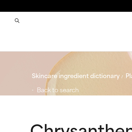
Skincare ingredient dictionary
Pl
Back to search
Chrysanthe