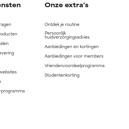
ensten
Onze extra's
vragen
Ontdek je routine
Persoonlijk
roducten
huidverzorgingsadvies
talen
Aanbiedingen en kortingen
evering
Aanbiedingen voor members
Vriendenvoordeelprogramma
 websites
Studentenkorting
n
nerprogramma