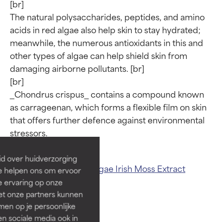
[br]

The natural polysaccharides, peptides, and amino 
acids in red algae also help skin to stay hydrated; 
meanwhile, the numerous antioxidants in this and 
other types of algae can help shield skin from 
damaging airborne pollutants. [br]

[br]

_Chondrus crispus_ contains a compound known 
Beoordelingen van
Beoordelingen van
as carrageenan, which forms a flexible film on skin 
ingrediënten
ingrediënten
that offers further defence against environmental 
BESTE
BESTE
Bewezen en ondersteund door
Bewezen en ondersteund door
id over huidverzorging
Related ingredients:
Algae
Irish Moss Extract
onafhankelijk onderzoek.
onafhankelijk onderzoek.
Ze helpen ons om ervoor
Uitstekend actief ingrediënt
Uitstekend actief ingrediënt
Carrageenan
e ervaring op onze
voor de meeste huidtypen of
voor de meeste huidtypen of
et onze partners kunnen
huidproblemen.
huidproblemen.
en op je persoonlijke
len sociale media ook in