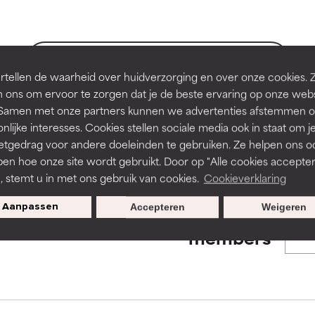
en of huidproblemen.
en of huidproblemen.
de textuur, stabiliteit of doordringbaarheid van een formule te 
de textuur, stabiliteit of doordringbaarheid van een formule te 
BACK TO SEARCH
tellen de waarheid over huidverzorging en over onze cookies. 
D
D
 ons om ervoor te zorgen dat je de beste ervaring op onze web
irriterend maar kan esthetische, stabiliteits- of andere problem
irriterend maar kan esthetische, stabiliteits- of andere problem
t. Samen met onze partners kunnen we advertenties afstemmen o
eperken.
eperken.
nlijke interesses. Cookies stellen sociale media ook in staat om j
s used to assess ingredients in this dictionary. Regulations regar
etgedrag voor andere doeleinden te gebruiken. Ze helpen ons o
pen hoe onze site wordt gebruikt. Door op "Alle cookies accepter
n, stemt u in met ons gebruik van cookies.
Cookieverklaring
tatie is aanwezig. Het risico wordt vergroot als het gecombineer
tatie is aanwezig. Het risico wordt vergroot als het gecombineer
tische ingrediënten.
tische ingrediënten.
Aanpassen
Accepteren
Weigeren
Exclusieve aanbiedingen voor
members
ntsteking, droogheid, enz. veroorzaken. Kan in sommige gevallen 
ntsteking, droogheid, enz. veroorzaken. Kan in sommige gevallen 
ver het algemeen is bewezen dat het meer kwaad dan goed doet
ver het algemeen is bewezen dat het meer kwaad dan goed doet
ORDELING
ORDELING