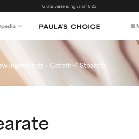
Gratis verzending vanaf € 25
M
ypedia
w ingredients
Ceteth-4 Stearate
earate