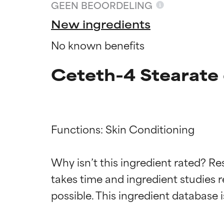
GEEN BEOORDELING
New ingredients
No known benefits
Ceteth-4 Stearate 
Functions: Skin Conditioning

Why isn’t this ingredient rated? Re
Beoordel
Beoordel
takes time and ingredient studies r
BESTE
BESTE
Bewezen en onde
Bewezen en onde