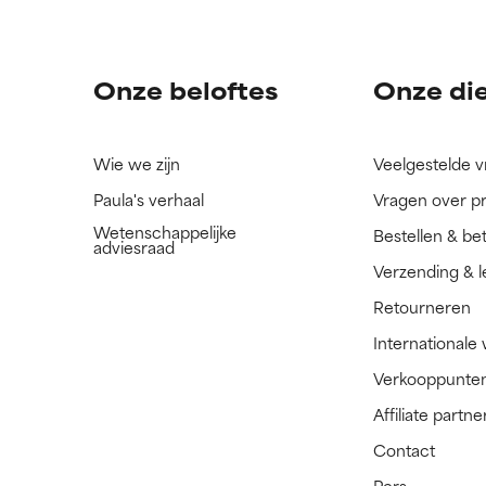
ingrediënt nog niet beoordeeld omdat we het onderzoek ernaar 
ingrediënt nog niet beoordeeld omdat we het onderzoek ernaar 
n.
n.
Onze beloftes
Onze di
Wie we zijn
Veelgestelde 
Paula's verhaal
Vragen over p
Wetenschappelijke
Bestellen & be
adviesraad
Verzending & l
Retourneren
Internationale
Verkooppunte
Affiliate part
Contact
Pers