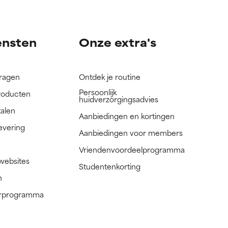
nog niet
nog niet
ensten
Onze extra's
vragen
Ontdek je routine
Persoonlijk
roducten
huidverzorgingsadvies
talen
Aanbiedingen en kortingen
evering
Aanbiedingen voor members
Vriendenvoordeelprogramma
 websites
Studentenkorting
n
nerprogramma