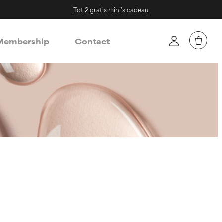
Tot 2 gratis mini's cadeau
embership
Contact