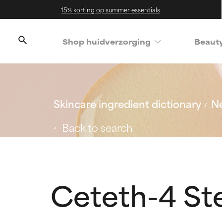
15% korting op summer essentials
Shop huidverzorging
Beaut
Skincare ingredient dictionary
Ne
Back to search
Ceteth-4 St