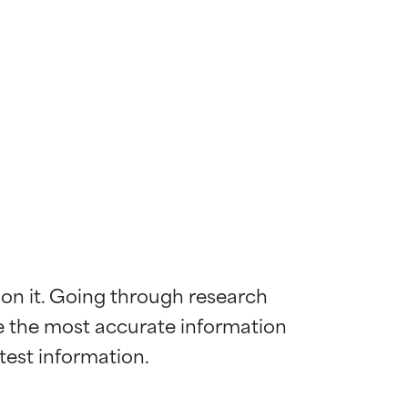
 on it. Going through research 
de the most accurate information 
diënt voor de
diënt voor de