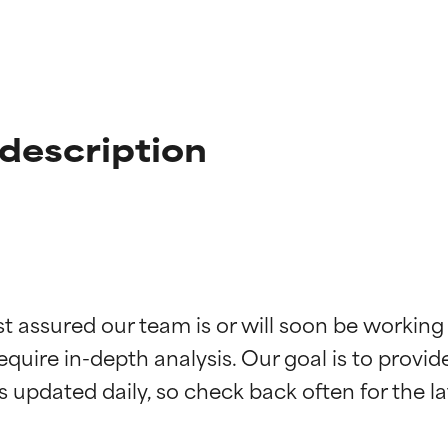
description
st assured our team is or will soon be working
ingen van ingrediënten
ingen van ingrediënten
equire in-depth analysis. Our goal is to provi
rsteund door onafhankelijk onderzoek. Uitstekend actief ingre
rsteund door onafhankelijk onderzoek. Uitstekend actief ingre