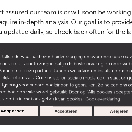
st assured our team is or will soon be working
rsteund door onafhankelijk onderzoek. Uitstekend actief ingre
rsteund door onafhankelijk onderzoek. Uitstekend actief ingre
equire in-depth analysis. Our goal is to provi
en of huidproblemen.
en of huidproblemen.
de textuur, stabiliteit of doordringbaarheid van een formule te 
de textuur, stabiliteit of doordringbaarheid van een formule te 
tellen de waarheid over huidverzorging en over onze cookies. 
D
D
 ons om ervoor te zorgen dat je de beste ervaring op onze web
irriterend maar kan esthetische, stabiliteits- of andere problem
irriterend maar kan esthetische, stabiliteits- of andere problem
t. Samen met onze partners kunnen we advertenties afstemmen o
BACK TO SEARCH
eperken.
eperken.
nlijke interesses. Cookies stellen sociale media ook in staat om j
etgedrag voor andere doeleinden te gebruiken. Ze helpen ons o
pen hoe onze site wordt gebruikt. Door op "Alle cookies accepter
n, stemt u in met ons gebruik van cookies.
Cookieverklaring
tatie is aanwezig. Het risico wordt vergroot als het gecombineer
tatie is aanwezig. Het risico wordt vergroot als het gecombineer
s used to assess ingredients in this dictionary. Regulations regar
tische ingrediënten.
tische ingrediënten.
Aanpassen
Accepteren
Weigeren
ntsteking, droogheid, enz. veroorzaken. Kan in sommige gevallen 
ntsteking, droogheid, enz. veroorzaken. Kan in sommige gevallen 