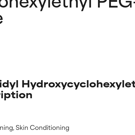
e
sidyl Hydroxycyclohexyl
iption
ingen van ingrediënten
ingen van ingrediënten
ning, Skin Conditioning
