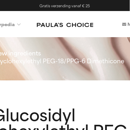
Gratis verzending vanaf € 25
M
ypedia
w ingredients
ycyclohexylethyl PEG-18/PPG-6 Dimethicone
Glucosidyl
ohexylethyl PE