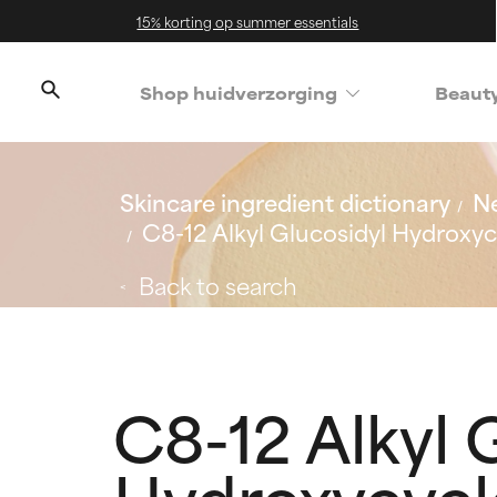
15% korting op summer essentials
Shop huidverzorging
Beaut
Skincare ingredient dictionary
Ne
C8-12 Alkyl Glucosidyl Hydrox
Back to search
C8-12 Alkyl 
Hydroxycycl