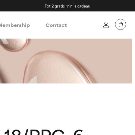
Tot 2 gratis mini's cadeau
embership
Contact
G-18/PPG-6