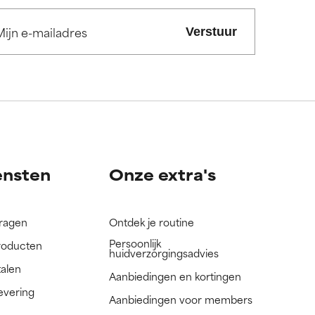
.
.
Verstuur
nog niet
nog niet
ensten
Onze extra's
vragen
Ontdek je routine
Persoonlijk
roducten
huidverzorgingsadvies
talen
Aanbiedingen en kortingen
evering
Aanbiedingen voor members