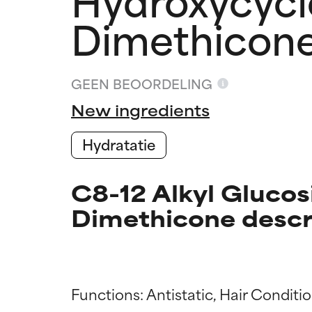
Dimethicon
GEEN BEOORDELING
New ingredients
Hydratatie
C8-12 Alkyl Gluco
Dimethicone descr
Beoordel
Beoordel
Functions: Antistatic, Hair Conditio