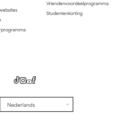
Vriendenvoordeelprogramma
 websites
Studentenkorting
n
nerprogramma