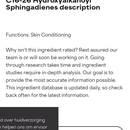
Sphingadienes description
Functions: Skin Conditioning

Why isn’t this ingredient rated? Rest assured our 
team is or will soon be working on it. Going 
through research takes time and ingredient 
studies require in-depth analysis. Our goal is to 
provide the most accurate information possible. 
Beoordelingen van
Beoordelingen van
This ingredient database is updated daily, so check 
ingrediënten
ingrediënten
BESTE
BESTE
Bewezen en ondersteund door
Bewezen en ondersteund door
id over huidverzorging
onafhankelijk onderzoek.
onafhankelijk onderzoek.
Ze helpen ons om ervoor