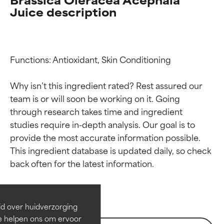
Juice description
Functions: Antioxidant, Skin Conditioning

Why isn’t this ingredient rated? Rest assured our 
team is or will soon be working on it. Going 
through research takes time and ingredient 
studies require in-depth analysis. Our goal is to 
provide the most accurate information possible. 
Beoordelingen van
Beoordelingen van
This ingredient database is updated daily, so check 
ingrediënten
ingrediënten
BESTE
BESTE
Bewezen en ondersteund door
Bewezen en ondersteund door
id over huidverzorging
onafhankelijk onderzoek.
onafhankelijk onderzoek.
Ze helpen ons om ervoor