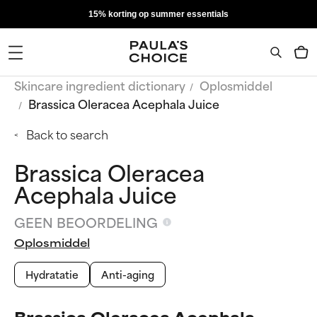
15% korting op summer essentials
Skincare ingredient dictionary
Oplosmiddel
Brassica Oleracea Acephala Juice
Back to search
Brassica Oleracea
Acephala Juice
GEEN BEOORDELING
Oplosmiddel
Hydratatie
Anti-aging
Brassica Oleracea Acephala