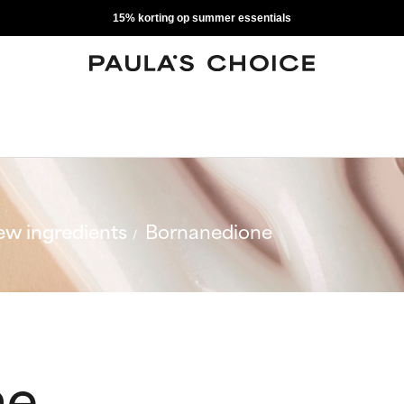
15% korting op summer essentials
w ingredients
Bornanedione
ne