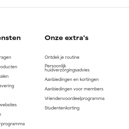
nog niet
nog niet
ensten
Onze extra's
vragen
Ontdek je routine
Persoonlijk
roducten
huidverzorgingsadvies
talen
Aanbiedingen en kortingen
evering
Aanbiedingen voor members
Vriendenvoordeelprogramma
 websites
Studentenkorting
n
nerprogramma