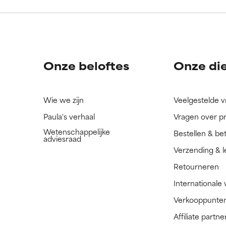
ingrediënt nog niet beoordeeld omdat we het onderzoek ernaar 
ingrediënt nog niet beoordeeld omdat we het onderzoek ernaar 
n.
n.
Onze beloftes
Onze di
Wie we zijn
Veelgestelde 
Paula's verhaal
Vragen over p
Wetenschappelijke
Bestellen & be
adviesraad
Verzending & l
Retourneren
Internationale
Verkooppunte
Affiliate part