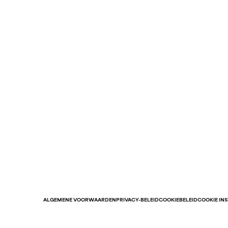
ALGEMENE VOORWAARDEN
PRIVACY-BELEID
COOKIEBELEID
COOKIE IN