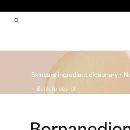
Skincare ingredient dictionary
Ne
Back to search
Bornanedio