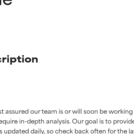
ription
ingen van ingrediënten
ingen van ingrediënten
st assured our team is or will soon be working
equire in-depth analysis. Our goal is to provi