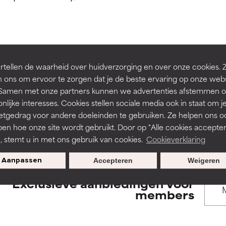
rsteund door onafhankelijk onderzoek. Uitstekend actief ingre
rsteund door onafhankelijk onderzoek. Uitstekend actief ingre
en of huidproblemen.
en of huidproblemen.
de textuur, stabiliteit of doordringbaarheid van een formule te 
de textuur, stabiliteit of doordringbaarheid van een formule te 
BACK TO SEARCH
tellen de waarheid over huidverzorging en over onze cookies. 
D
D
 ons om ervoor te zorgen dat je de beste ervaring op onze web
irriterend maar kan esthetische, stabiliteits- of andere problem
irriterend maar kan esthetische, stabiliteits- of andere problem
t. Samen met onze partners kunnen we advertenties afstemmen o
eperken.
eperken.
nlijke interesses. Cookies stellen sociale media ook in staat om j
etgedrag voor andere doeleinden te gebruiken. Ze helpen ons o
s used to assess ingredients in this dictionary. Regulations regar
pen hoe onze site wordt gebruikt. Door op "Alle cookies accepter
n, stemt u in met ons gebruik van cookies.
Cookieverklaring
tatie is aanwezig. Het risico wordt vergroot als het gecombineer
tatie is aanwezig. Het risico wordt vergroot als het gecombineer
tische ingrediënten.
tische ingrediënten.
Aanpassen
Accepteren
Weigeren
Exclusieve aanbiedingen voor
ntsteking, droogheid, enz. veroorzaken. Kan in sommige gevallen 
ntsteking, droogheid, enz. veroorzaken. Kan in sommige gevallen 
members
ver het algemeen is bewezen dat het meer kwaad dan goed doet
ver het algemeen is bewezen dat het meer kwaad dan goed doet
ORDELING
ORDELING