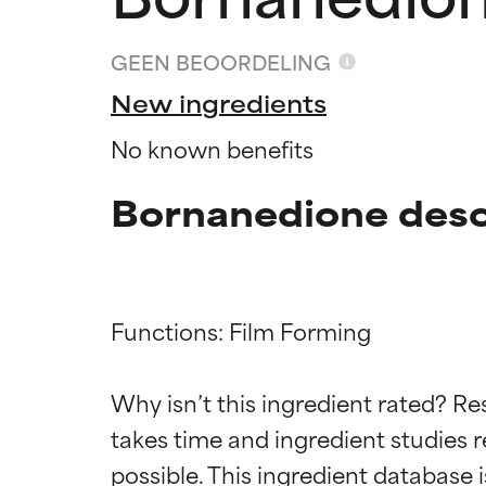
GEEN BEOORDELING
New ingredients
No known benefits
Bornanedione desc
Functions: Film Forming

Beoordel
Beoordel
Why isn’t this ingredient rated? Re
takes time and ingredient studies r
BESTE
BESTE