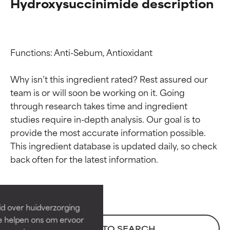
Hydroxysuccinimide description
Functions: Anti-Sebum, Antioxidant

Why isn’t this ingredient rated? Rest assured our 
team is or will soon be working on it. Going 
through research takes time and ingredient 
studies require in-depth analysis. Our goal is to 
provide the most accurate information possible. 
Beoordelingen van
Beoordelingen van
This ingredient database is updated daily, so check 
ingrediënten
ingrediënten
BESTE
BESTE
Bewezen en ondersteund door
Bewezen en ondersteund door
id over huidverzorging
onafhankelijk onderzoek.
onafhankelijk onderzoek.
Ze helpen ons om ervoor
Uitstekend actief ingrediënt
Uitstekend actief ingrediënt
BACK TO SEARCH