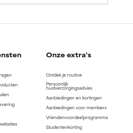
nog niet
nog niet
ensten
Onze extra's
vragen
Ontdek je routine
Persoonlijk
roducten
huidverzorgingsadvies
talen
Aanbiedingen en kortingen
evering
Aanbiedingen voor members
Vriendenvoordeelprogramma
 websites
Studentenkorting