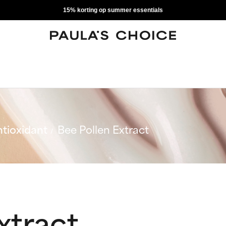
15% korting op summer essentials
tioxidant
Bee Pollen Extract
xtract