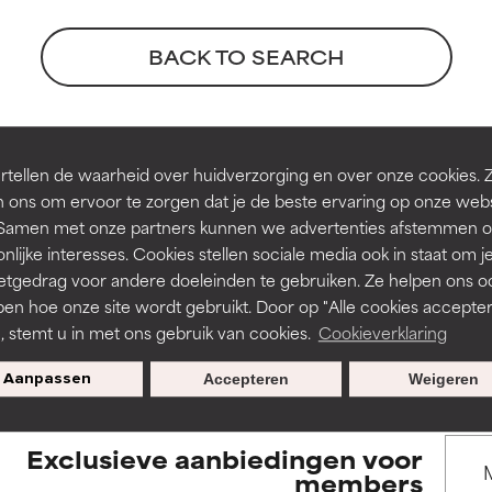
rsteund door onafhankelijk onderzoek. Uitstekend actief ingre
rsteund door onafhankelijk onderzoek. Uitstekend actief ingre
BACK TO SEARCH
en of huidproblemen.
en of huidproblemen.
de textuur, stabiliteit of doordringbaarheid van een formule te 
de textuur, stabiliteit of doordringbaarheid van een formule te 
erences
tellen de waarheid over huidverzorging en over onze cookies. 
D
D
 ons om ervoor te zorgen dat je de beste ervaring op onze web
irriterend maar kan esthetische, stabiliteits- of andere problem
irriterend maar kan esthetische, stabiliteits- of andere problem
t. Samen met onze partners kunnen we advertenties afstemmen o
eperken.
eperken.
 4, pages 1848-1853
nlijke interesses. Cookies stellen sociale media ook in staat om j
etgedrag voor andere doeleinden te gebruiken. Ze helpen ons o
pen hoe onze site wordt gebruikt. Door op "Alle cookies accepter
s used to assess ingredients in this dictionary. Regulations regar
n, stemt u in met ons gebruik van cookies.
Cookieverklaring
tatie is aanwezig. Het risico wordt vergroot als het gecombineer
tatie is aanwezig. Het risico wordt vergroot als het gecombineer
tische ingrediënten.
tische ingrediënten.
Aanpassen
Accepteren
Weigeren
ntsteking, droogheid, enz. veroorzaken. Kan in sommige gevallen 
ntsteking, droogheid, enz. veroorzaken. Kan in sommige gevallen 
Exclusieve aanbiedingen voor
ver het algemeen is bewezen dat het meer kwaad dan goed doet
ver het algemeen is bewezen dat het meer kwaad dan goed doet
members