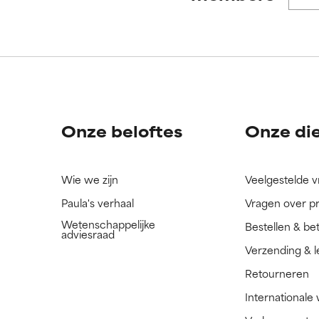
ORDELING
ORDELING
ingrediënt nog niet beoordeeld omdat we het onderzoek ernaar 
ingrediënt nog niet beoordeeld omdat we het onderzoek ernaar 
n.
n.
Onze beloftes
Onze di
Wie we zijn
Veelgestelde 
Paula's verhaal
Vragen over p
Wetenschappelijke
Bestellen & be
adviesraad
Verzending & l
Retourneren
Internationale