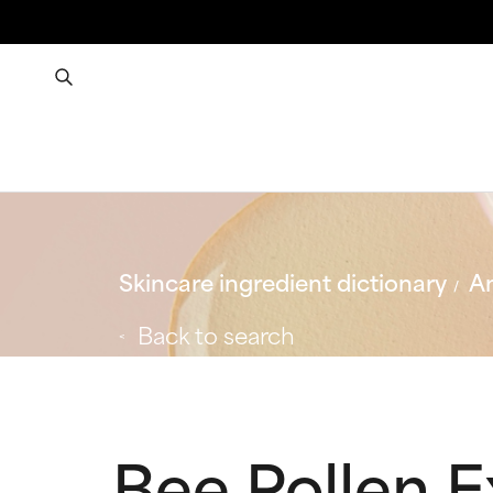
Skincare ingredient dictionary
An
Back to search
Bee Pollen E