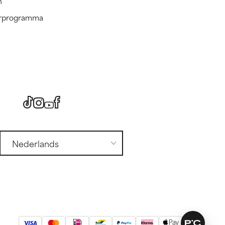
n
nerprogramma