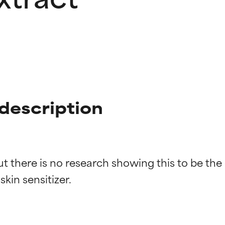
 description
t there is no research showing this to be the
ingen van ingrediënten
ingen van ingrediënten