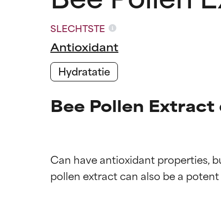
SLECHTSTE
Antioxidant
Hydratatie
Bee Pollen Extract
Can have antioxidant properties, bu
Beoordel
Beoordel