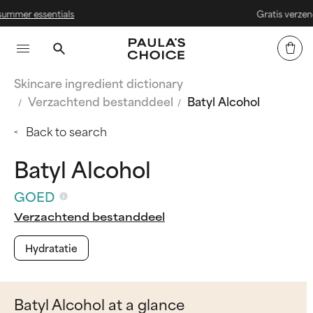
als
Gratis verzending vanaf € 2
Skincare ingredient dictionary
Verzachtend bestanddeel
Batyl Alcohol
Back to search
Batyl Alcohol
GOED
Verzachtend bestanddeel
Hydratatie
Batyl Alcohol at a glance