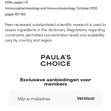
2016, pages 1-9
ingrediënten.
ingrediënten.
Immunopharmacology and Immunotoxicology, October 2012,
pages 151-156
SLECHTSTE
SLECHTSTE
Kan irritatie, ontsteking,
Kan irritatie, ontsteking,
Peer-reviewed, substantiated scientific research is used to
droogheid, enz. veroorzaken.
droogheid, enz. veroorzaken.
assess ingredients in this dictionary. Regulations regarding
Kan in sommige gevallen
Kan in sommige gevallen
constraints, permitted concentration levels and availability
voordelen bieden, maar over
voordelen bieden, maar over
vary by country and region.
het algemeen is bewezen dat
het algemeen is bewezen dat
het meer kwaad dan goed doet.
het meer kwaad dan goed doet.
GEEN BEOORDELING
GEEN BEOORDELING
We hebben dit ingrediënt nog
We hebben dit ingrediënt nog
niet beoordeeld omdat we het
niet beoordeeld omdat we het
onderzoek ernaar nog niet
onderzoek ernaar nog niet
Exclusieve aanbiedingen voor
members
hebben bekeken.
hebben bekeken.
Verstuur