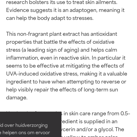
research bolsters its use to treat skin ailments. 
Evidence suggests it is an adaptogen, meaning it 
can help the body adapt to stresses.

This non-fragrant plant extract has antioxidant 
properties that battle the effects of oxidative 
stress (a leading sign of aging) and helps calm 
inflammation, even in reactive skin. In particular it 
seems to be effective at mitigating the effects of 
UVA-induced oxidative stress, making it a valuable 
ingredient to have when attempting to reverse or 
Beoordelingen van
Beoordelingen van
help visibly repair the effects of long-term sun 
ingrediënten
ingrediënten
damage.

Use levels of astragalus in skin care range from 0.5–
BESTE
BESTE
2% when this plant ingredient is supplied in an 
Bewezen en ondersteund door
Bewezen en ondersteund door
id over huidverzorging
aqueous blend with glycerin and/or a glycol. The 
onafhankelijk onderzoek.
onafhankelijk onderzoek.
Ze helpen ons om ervoor