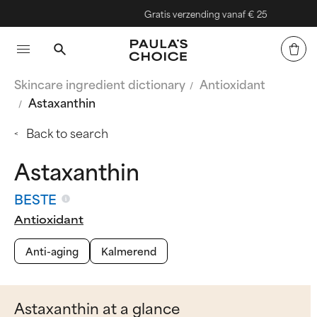
Gratis verzending vanaf € 25
Skincare ingredient dictionary
Antioxidant
Astaxanthin
Back to search
Astaxanthin
BESTE
Antioxidant
Anti-aging
Kalmerend
Astaxanthin at a glance