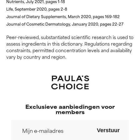
Nutrients, July 2021, pages 1-18
Life, September 2020, pages 2-8
GEEN BEOORDELING
GEEN BEOORDELING
Journal of Dietary Supplements, March 2020, pages 169-182
We hebben dit ingrediënt nog
We hebben dit ingrediënt nog
Journal of Cosmetic Dermatology, January 2020, pages 22-27
niet beoordeeld omdat we het
niet beoordeeld omdat we het
onderzoek ernaar nog niet
onderzoek ernaar nog niet
Peer-reviewed, substantiated scientific research is used to
hebben bekeken.
hebben bekeken.
assess ingredients in this dictionary. Regulations regarding
constraints, permitted concentration levels and availability
vary by country and region.
Exclusieve aanbiedingen voor
members
Verstuur