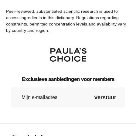
over het algemeen is bewezen dat
over het algemeen is bewezen dat
Peer-reviewed, substantiated scientific research is used to
het meer kwaad dan goed doet.
het meer kwaad dan goed doet.
assess ingredients in this dictionary. Regulations regarding
constraints, permitted concentration levels and availability vary
GEEN BEOORDELING
GEEN BEOORDELING
by country and region.
We hebben dit ingrediënt nog niet
We hebben dit ingrediënt nog niet
beoordeeld omdat we het
beoordeeld omdat we het
onderzoek ernaar nog niet hebben
onderzoek ernaar nog niet hebben
bekeken.
bekeken.
Exclusieve aanbiedingen voor members
Verstuur