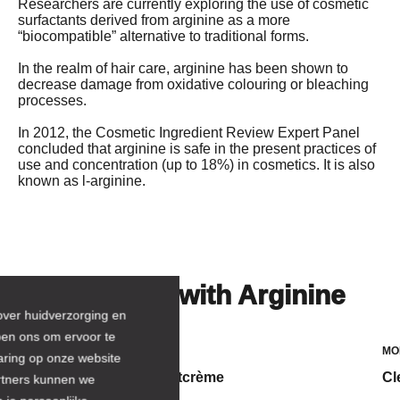
Researchers are currently exploring the use of cosmetic 
surfactants derived from arginine as a more 
“biocompatible” alternative to traditional forms.

In the realm of hair care, arginine has been shown to 
decrease damage from oxidative colouring or bleaching 
processes.

In 2012, the Cosmetic Ingredient Review Expert Panel 
concluded that arginine is safe in the present practices of 
use and concentration (up to 18%) in cosmetics. It is also 
Beoordelingen van
Beoordelingen van
ingrediënten
ingrediënten
BESTE
BESTE
Products with Arginine
Bewezen en ondersteund door
Bewezen en ondersteund door
onafhankelijk onderzoek.
onafhankelijk onderzoek.
over huidverzorging en
Uitstekend actief ingrediënt voor de
Uitstekend actief ingrediënt voor de
pen ons om ervoor te
meeste huidtypen of
meeste huidtypen of
MOISTURIZERS
MO
aring op onze website
Routine step
huidproblemen.
huidproblemen.
Omega+ Complex Nachtcrème
Cl
rtners kunnen we