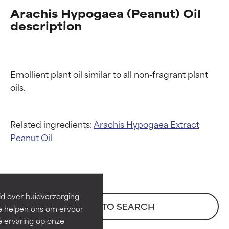
Arachis Hypogaea (Peanut) Oil
description
Emollient plant oil similar to all non-fragrant plant 
Related ingredients:
Arachis Hypogaea Extract
Beoordelingen van
Beoordelingen van
Peanut Oil
ingrediënten
ingrediënten
BESTE
BESTE
Bewezen en ondersteund door
Bewezen en ondersteund door
id over huidverzorging
onafhankelijk onderzoek.
onafhankelijk onderzoek.
BACK TO SEARCH
Ze helpen ons om ervoor
Uitstekend actief ingrediënt
Uitstekend actief ingrediënt
e ervaring op onze
voor de meeste huidtypen of
voor de meeste huidtypen of