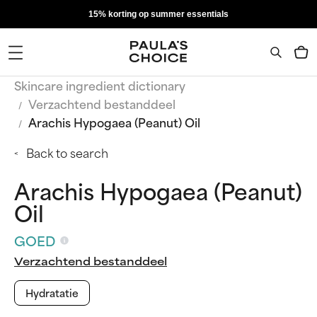
15% korting op summer essentials
Skincare ingredient dictionary
Verzachtend bestanddeel
Arachis Hypogaea (Peanut) Oil
Back to search
Arachis Hypogaea (Peanut)
Oil
GOED
Verzachtend bestanddeel
Hydratatie