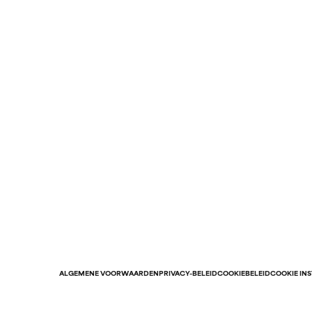
ALGEMENE VOORWAARDEN
PRIVACY-BELEID
COOKIEBELEID
COOKIE IN