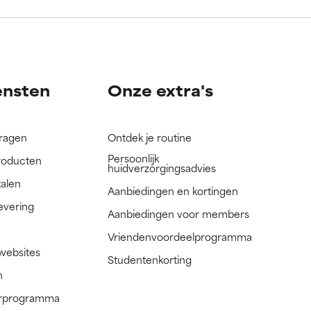
nog niet
nog niet
ensten
Onze extra's
vragen
Ontdek je routine
Persoonlijk
roducten
huidverzorgingsadvies
talen
Aanbiedingen en kortingen
evering
Aanbiedingen voor members
Vriendenvoordeelprogramma
 websites
Studentenkorting
n
nerprogramma