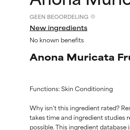
GEEN BEOORDELING
New ingredients
No known benefits
Anona Muricata Fru
Functions: Skin Conditioning

Beoordel
Beoordel
Why isn’t this ingredient rated? Re
takes time and ingredient studies r
BESTE
BESTE