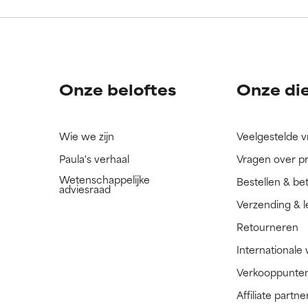
ingrediënt nog niet beoordeeld omdat we het onderzoek ernaar 
ingrediënt nog niet beoordeeld omdat we het onderzoek ernaar 
n.
n.
Onze beloftes
Onze di
Wie we zijn
Veelgestelde 
Paula's verhaal
Vragen over p
Wetenschappelijke
Bestellen & be
adviesraad
Verzending & l
Retourneren
Internationale
Verkooppunte
Affiliate part