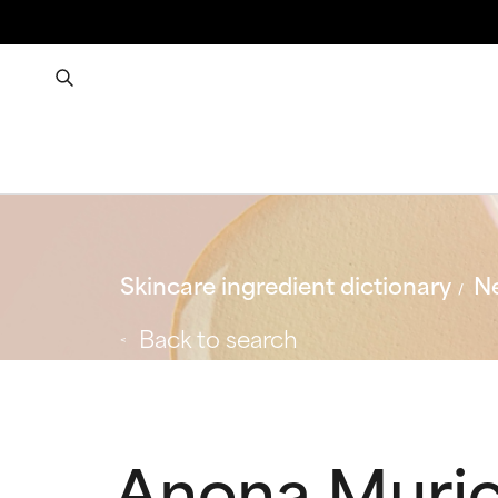
Skincare ingredient dictionary
Ne
Back to search
Anona Murica