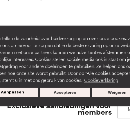
rsteund door onafhankelijk onderzoek. Uitstekend actief ingre
rsteund door onafhankelijk onderzoek. Uitstekend actief ingre
en of huidproblemen.
en of huidproblemen.
de textuur, stabiliteit of doordringbaarheid van een formule te 
de textuur, stabiliteit of doordringbaarheid van een formule te 
BACK TO SEARCH
tellen de waarheid over huidverzorging en over onze cookies. 
D
D
 ons om ervoor te zorgen dat je de beste ervaring op onze web
irriterend maar kan esthetische, stabiliteits- of andere problem
irriterend maar kan esthetische, stabiliteits- of andere problem
t. Samen met onze partners kunnen we advertenties afstemmen o
eperken.
eperken.
nlijke interesses. Cookies stellen sociale media ook in staat om j
etgedrag voor andere doeleinden te gebruiken. Ze helpen ons o
s used to assess ingredients in this dictionary. Regulations regar
pen hoe onze site wordt gebruikt. Door op "Alle cookies accepter
n, stemt u in met ons gebruik van cookies.
Cookieverklaring
tatie is aanwezig. Het risico wordt vergroot als het gecombineer
tatie is aanwezig. Het risico wordt vergroot als het gecombineer
tische ingrediënten.
tische ingrediënten.
Aanpassen
Accepteren
Weigeren
Exclusieve aanbiedingen voor
ntsteking, droogheid, enz. veroorzaken. Kan in sommige gevallen 
ntsteking, droogheid, enz. veroorzaken. Kan in sommige gevallen 
members
ver het algemeen is bewezen dat het meer kwaad dan goed doet
ver het algemeen is bewezen dat het meer kwaad dan goed doet
ORDELING
ORDELING