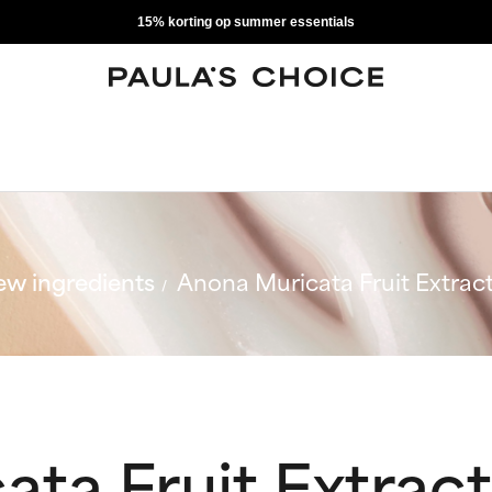
15% korting op summer essentials
w ingredients
Anona Muricata Fruit Extrac
ta Fruit Extract