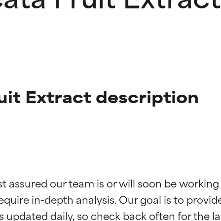
it Extract description
ingen van ingrediënten
ingen van ingrediënten
st assured our team is or will soon be working
equire in-depth analysis. Our goal is to provi