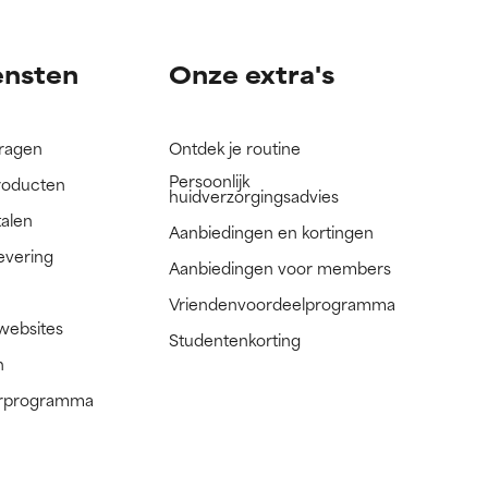
ensten
Onze extra's
vragen
Ontdek je routine
Persoonlijk
roducten
huidverzorgingsadvies
talen
Aanbiedingen en kortingen
evering
Aanbiedingen voor members
Vriendenvoordeelprogramma
 websites
Studentenkorting
n
nerprogramma