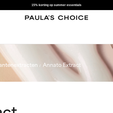
15% korting op summer essentials
antenextracten
Annato Extract
act