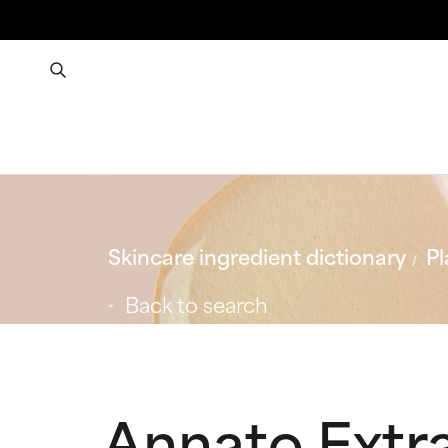
Skincare ingredient dictionary
Pl
Back to search
Annato Extr