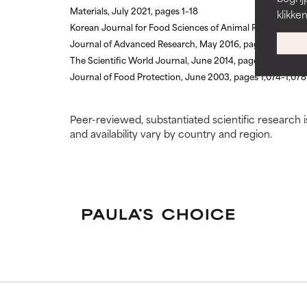
Materials, July 2021, pages 1–18
klikke
De kans op irri
De kans op irri
Korean Journal for Food Sciences of Animal Resources, 
andere problema
andere problema
Journal of Advanced Research, May 2016, pages 499–514
The Scientific World Journal, June 2014, pages 1–11
SLECHTSTE
SLECHTSTE
Journal of Food Protection, June 2003, pages 1,074–1,078
Kan irritatie, o
Kan irritatie, o
bieden, maar o
bieden, maar o
Peer-reviewed, substantiated scientific research i
GEEN BEO
GEEN BEO
and availability vary by country and region.
We hebben dit 
We hebben dit 
hebben bekeke
hebben bekeke