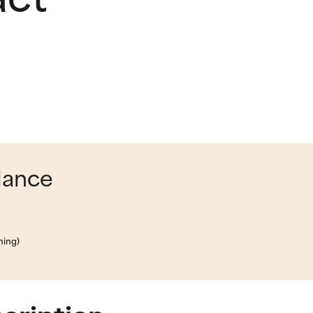
glance
hing)