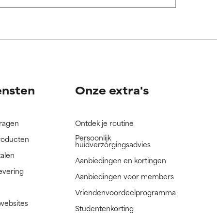
ensten
Onze extra's
vragen
Ontdek je routine
Persoonlijk
roducten
huidverzorgingsadvies
talen
Aanbiedingen en kortingen
evering
Aanbiedingen voor members
Vriendenvoordeelprogramma
 websites
Studentenkorting