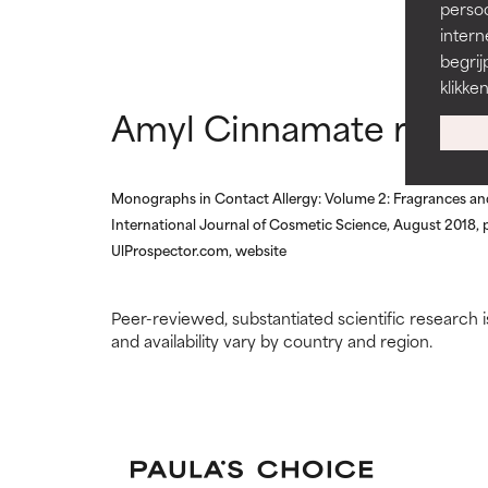
het nut ervan b
het nut ervan b
persoo
intern
SLECHT
SLECHT
begrij
klikke
De kans op irri
De kans op irri
andere problema
andere problema
Amyl Cinnamate refer
SLECHTSTE
SLECHTSTE
Kan irritatie, o
Kan irritatie, o
Monographs in Contact Allergy: Volume 2: Fragrances and 
bieden, maar o
bieden, maar o
International Journal of Cosmetic Science, August 2018,
UlProspector.com, website
GEEN BEO
GEEN BEO
We hebben dit 
We hebben dit 
Peer-reviewed, substantiated scientific research i
hebben bekeke
hebben bekeke
and availability vary by country and region.