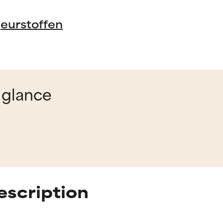
geurstoffen
 glance
scription