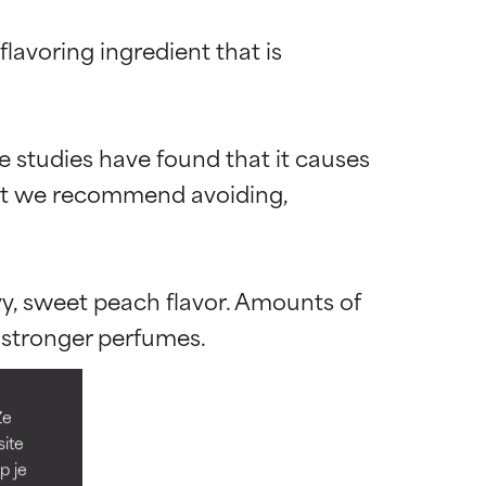
avoring ingredient that is 


e studies have found that it causes 
dient we recommend avoiding, 
diënt voor de
diënt voor de
vy, sweet peach flavor. Amounts of 
verbeteren.
verbeteren.
Ze
site
en hebben die
en hebben die
p je