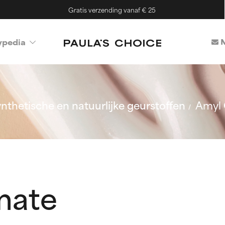
Gratis verzending vanaf € 25
M
ypedia
nthetische en natuurlijke geurstoffen
Amyl
mate