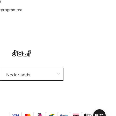
n
nerprogramma