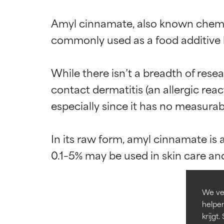
Amyl cinnamate, also known chemica
commonly used as a food additive bu
While there isn’t a breadth of rese
Beoordel
Beoordel
contact dermatitis (an allergic reac
especially since it has no measurable
BESTE
BESTE
Bewezen en onde
Bewezen en onde
In its raw form, amyl cinnamate is 
meeste huidtyp
meeste huidtyp
GOED
GOED
Noodzakelijk om 
Noodzakelijk om 
We ver
GEMIDDEL
GEMIDDEL
helpen
Doorgaans niet-
Doorgaans niet-
krijg