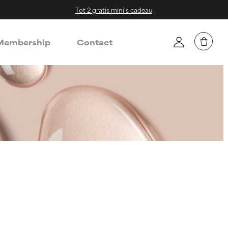
Tot 2 gratis mini's cadeau
embership
Contact