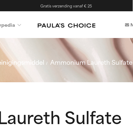
Gratis verzending vanaf € 25
M
ypedia
inigingsmiddel
Ammonium Laureth Sulfate
aureth Sulfate