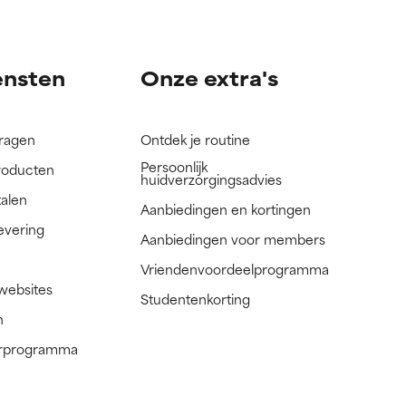
nog niet
nog niet
ensten
Onze extra's
vragen
Ontdek je routine
Persoonlijk
roducten
huidverzorgingsadvies
talen
Aanbiedingen en kortingen
evering
Aanbiedingen voor members
Vriendenvoordeelprogramma
 websites
Studentenkorting
n
nerprogramma