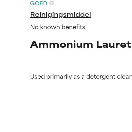
GOED
Reinigingsmiddel
No known benefits
Ammonium Laureth 
Beoordel
Beoordel
BESTE
BESTE
Bewezen en onde
Bewezen en onde