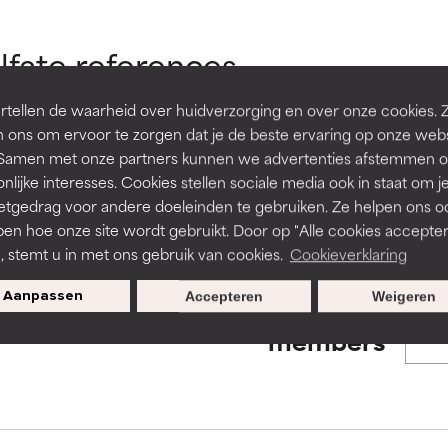
en of huidproblemen.
en of huidproblemen.
fate references
de textuur, stabiliteit of doordringbaarheid van een formule te 
de textuur, stabiliteit of doordringbaarheid van een formule te 
tellen de waarheid over huidverzorging en over onze cookies. 
D
D
t 4, pages 151S-161S
 ons om ervoor te zorgen dat je de beste ervaring op onze web
irriterend maar kan esthetische, stabiliteits- of andere problem
irriterend maar kan esthetische, stabiliteits- of andere problem
t. Samen met onze partners kunnen we advertenties afstemmen o
eperken.
eperken.
nlijke interesses. Cookies stellen sociale media ook in staat om j
s used to assess ingredients in this dictionary. Regulations regar
etgedrag voor andere doeleinden te gebruiken. Ze helpen ons o
pen hoe onze site wordt gebruikt. Door op "Alle cookies accepter
n, stemt u in met ons gebruik van cookies.
Cookieverklaring
tatie is aanwezig. Het risico wordt vergroot als het gecombineer
tatie is aanwezig. Het risico wordt vergroot als het gecombineer
tische ingrediënten.
tische ingrediënten.
Aanpassen
Accepteren
Weigeren
Exclusieve aanbiedingen voor
members
ntsteking, droogheid, enz. veroorzaken. Kan in sommige gevallen 
ntsteking, droogheid, enz. veroorzaken. Kan in sommige gevallen 
ver het algemeen is bewezen dat het meer kwaad dan goed doet
ver het algemeen is bewezen dat het meer kwaad dan goed doet
ORDELING
ORDELING