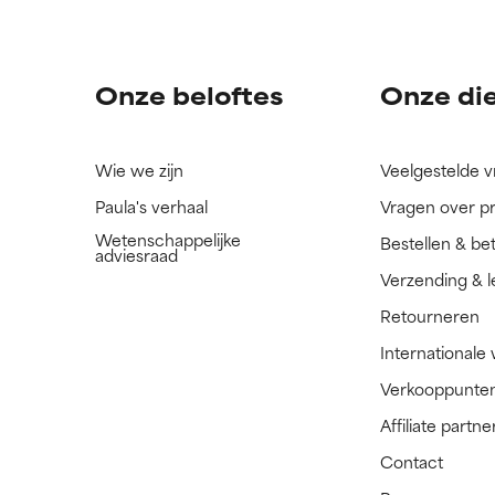
ingrediënt nog niet beoordeeld omdat we het onderzoek ernaar 
ingrediënt nog niet beoordeeld omdat we het onderzoek ernaar 
n.
n.
Onze beloftes
Onze di
Wie we zijn
Veelgestelde 
Paula's verhaal
Vragen over p
Wetenschappelijke
Bestellen & be
adviesraad
Verzending & l
Retourneren
Internationale
Verkooppunte
Affiliate part
Contact