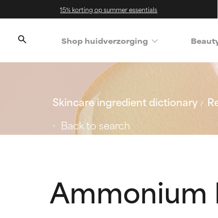
15% korting op summer essentials
Shop huidverzorging
Beaut
Skincare ingredient dictionary
Re
Back to search
Ammonium L