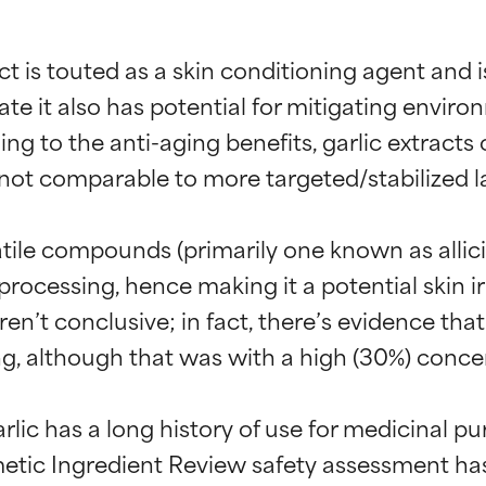
act is touted as a skin conditioning agent and 
ate it also has potential for mitigating environ
g to the anti-aging benefits, garlic extract
e not comparable to more targeted/stabilized 
atile compounds (primarily one known as allicin
ocessing, hence making it a potential skin irrit
n’t conclusive; in fact, there’s evidence that 
ing, although that was with a high (30%) concen
ingen van ingrediënten
ingen van ingrediënten
lic has a long history of use for medicinal pur
metic Ingredient Review safety assessment ha
rsteund door onafhankelijk onderzoek. Uitstekend actief ingre
rsteund door onafhankelijk onderzoek. Uitstekend actief ingre