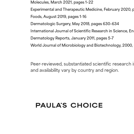
Molecules, March 2021, pages 1–22
We hebben dit 
We hebben dit 
Experimental and Therapeutic Medicine, February 2020, 
hebben bekeke
hebben bekeke
Foods, August 2019, pages 1-16
Dermatologic Surgery, May 2018, pages 630–634
International Journal of Scientific Research in Science,
Dermatology Reports, January 2011, pages 5-7
World Journal of Microbiology and Biotechnology, 2000,
Peer-reviewed, substantiated scientific research i
and availability vary by country and region.