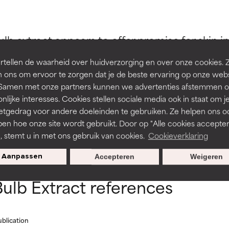
en of huidproblemen.
en of huidproblemen.
 bulb extract appears to offer promise for skin 
de textuur, stabiliteit of doordringbaarheid van een formule te 
de textuur, stabiliteit of doordringbaarheid van een formule te 
tellen de waarheid over huidverzorging en over onze cookies. 
D
D
 ons om ervoor te zorgen dat je de beste ervaring op onze web
irriterend maar kan esthetische, stabiliteits- of andere problem
irriterend maar kan esthetische, stabiliteits- of andere problem
t. Samen met onze partners kunnen we advertenties afstemmen o
eperken.
eperken.
nlijke interesses. Cookies stellen sociale media ook in staat om j
etgedrag voor andere doeleinden te gebruiken. Ze helpen ons o
pen hoe onze site wordt gebruikt. Door op "Alle cookies accepter
BACK TO SEARCH
n, stemt u in met ons gebruik van cookies.
Cookieverklaring
tatie is aanwezig. Het risico wordt vergroot als het gecombineer
tatie is aanwezig. Het risico wordt vergroot als het gecombineer
tische ingrediënten.
tische ingrediënten.
Aanpassen
Accepteren
Weigeren
Bulb Extract references
ntsteking, droogheid, enz. veroorzaken. Kan in sommige gevallen 
ntsteking, droogheid, enz. veroorzaken. Kan in sommige gevallen 
ver het algemeen is bewezen dat het meer kwaad dan goed doet
ver het algemeen is bewezen dat het meer kwaad dan goed doet
ublication
ORDELING
ORDELING