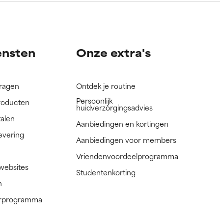
ensten
Onze extra's
vragen
Ontdek je routine
Persoonlijk
roducten
huidverzorgingsadvies
talen
Aanbiedingen en kortingen
evering
Aanbiedingen voor members
Vriendenvoordeelprogramma
 websites
Studentenkorting
n
nerprogramma