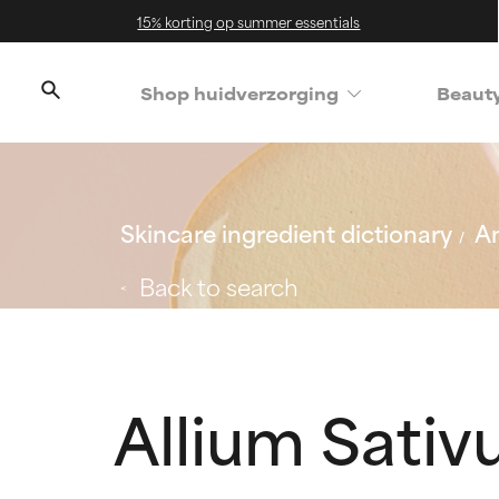
15% korting op summer essentials
Shop huidverzorging
Beaut
Skincare ingredient dictionary
An
Back to search
Allium Sativ