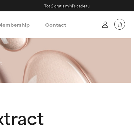
Tot 2 gratis mini's cadeau
embership
Contact
t
xtract