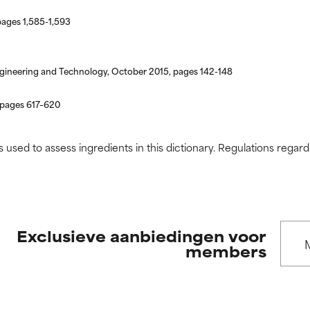
ingrediënt nog niet beoordeeld omdat we het onderzoek ernaar 
ingrediënt nog niet beoordeeld omdat we het onderzoek ernaar 
pages 1,585-1,593
n.
n.
 Engineering and Technology, October 2015, pages 142-148
 pages 617–620
s used to assess ingredients in this dictionary. Regulations regar
Exclusieve aanbiedingen voor
members