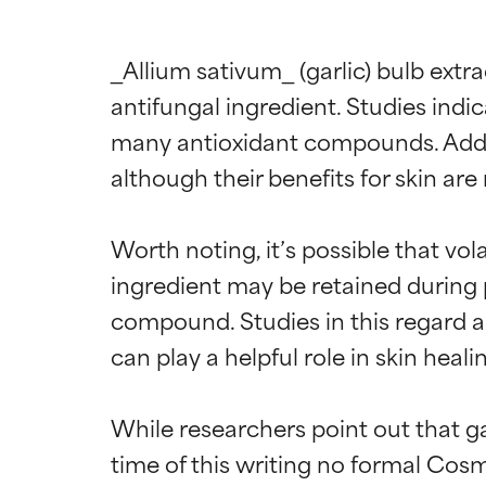
_Allium sativum_ (garlic) bulb extr
antifungal ingredient. Studies indic
many antioxidant compounds. Addin
although their benefits for skin ar
Worth noting, it’s possible that vol
ingredient may be retained during pr
compound. Studies in this regard are
can play a helpful role in skin heal
Beoordel
Beoordel
While researchers point out that gar
BESTE
BESTE
time of this writing no formal Cos
Bewezen en onde
Bewezen en onde