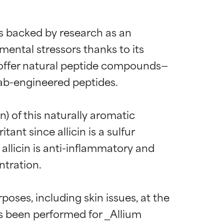
is backed by research as an 
mental stressors thanks to its 
s offer natural peptide compounds—
lab-engineered peptides.

) of this naturally aromatic 
ant since allicin is a sulfur 
allicin is anti-inflammatory and 
tration.

poses, including skin issues, at the 
s been performed for _Allium 
diënt voor de
diënt voor de