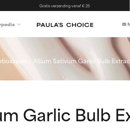
Gratis verzending vanaf € 25
M
ypedia
tioxidant
Allium Sativum Garlic Bulb Extrac
um Garlic Bulb E