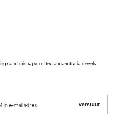
nog niet
nog niet
ding constraints, permitted concentration levels
Verstuur